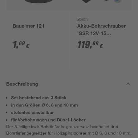
Bosch
Baueimer 12 l
Akku-Bohrschrauber
'GSR 12V-15
Professional' mit 2
1
,
119
,
69
99
€
€
Akkus, Tasche und
Zubehörset
Beschreibung
Set bestehend aus 3 Stück
in den Größen Ø 6, 8 und 10 mm
stufenlos einstellbar
für Vorbohrungen und Dübel-Löcher
Der 3-teilige kwb Bohrtiefenbegrenzersatz beinhaltet drei
Bohrtiefenbegrenzer für Holzspiralbohrer mit Ø 6, 8 und 10 mm.