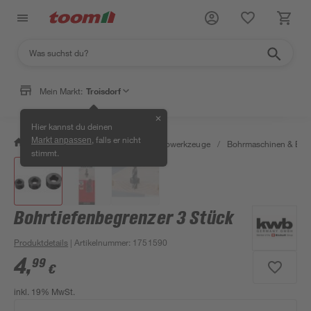
Mein Markt:
Troisdorf
✕
Hier kannst du deinen
, falls er nicht
Markt anpassen
/
Werkstatt & Maschinen
/
Elektrowerkzeuge
/
Bohrmaschinen & Boh
stimmt.
Bohrtiefenbegrenzer 3 Stück
Produktdetails
| Artikelnummer
:
1751590
4
,
99
€
inkl. 19% MwSt.