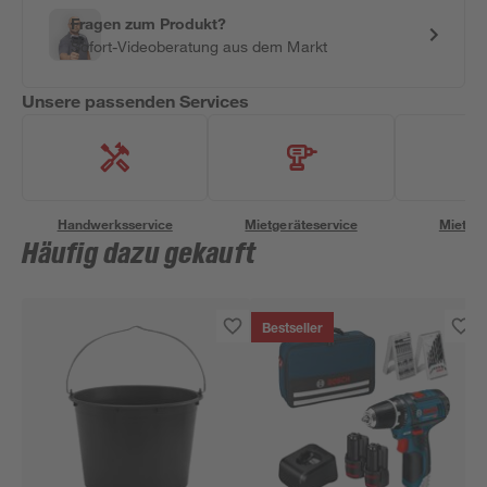
Fragen zum Produkt?
Sofort-Videoberatung aus dem Markt
Unsere passenden Services
Handwerksservice
Mietgeräteservice
Miettra
Häufig dazu gekauft
Bestseller