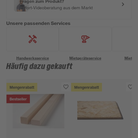
Fragen zum Produkt?
Sofort-Videoberatung aus dem Markt
Unsere passenden Services
Handwerksservice
Mietgeräteservice
Miettra
Häufig dazu gekauft
Mengenrabatt
Mengenrabatt
Bestseller