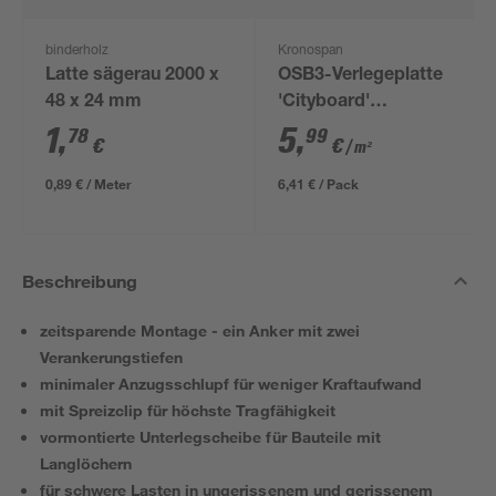
binderholz
Kronospan
Latte sägerau 2000 x
OSB3-Verlegeplatte
48 x 24 mm
'Cityboard'
ungeschliffen 1690 x
1
,
5
,
78
99
€
€
/ m²
634 x 12 mm
0,89 € / Meter
6,41 € / Pack
Beschreibung
zeitsparende Montage - ein Anker mit zwei
Verankerungstiefen
minimaler Anzugsschlupf für weniger Kraftaufwand
mit Spreizclip für höchste Tragfähigkeit
vormontierte Unterlegscheibe für Bauteile mit
Langlöchern
für schwere Lasten in ungerissenem und gerissenem