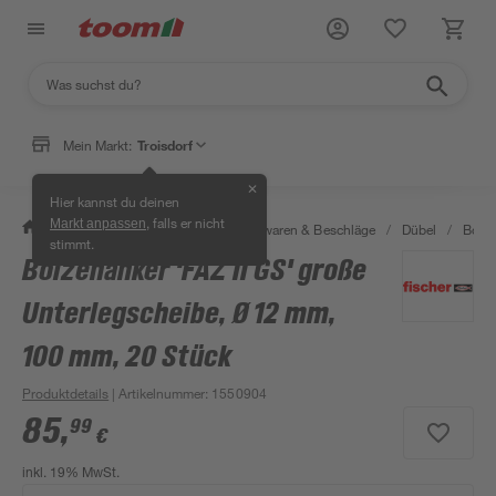
Mein Markt:
Troisdorf
✕
Hier kannst du deinen
, falls er nicht
Markt anpassen
/
Werkstatt & Maschinen
/
Eisenwaren & Beschläge
/
Dübel
/
Bolze
stimmt.
Bolzenanker 'FAZ II GS' große
Unterlegscheibe, Ø 12 mm,
100 mm, 20 Stück
Produktdetails
| Artikelnummer
:
1550904
85
,
99
€
inkl. 19% MwSt.