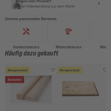
Fragen zum Produkt?
Sofort-Videoberatung aus dem Markt
Unsere passenden Services
Handwerksservice
Mietgeräteservice
Miettra
Häufig dazu gekauft
Mengenrabatt
Mengenrabatt
Bestseller