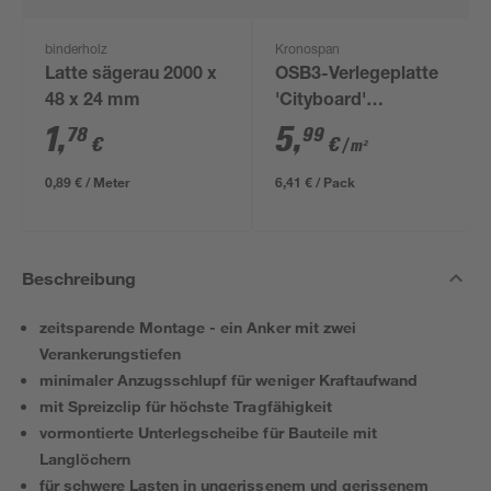
binderholz
Kronospan
Latte sägerau 2000 x
OSB3-Verlegeplatte
48 x 24 mm
'Cityboard'
ungeschliffen 1690 x
1
,
5
,
78
99
€
€
/ m²
634 x 12 mm
0,89 € / Meter
6,41 € / Pack
Beschreibung
zeitsparende Montage - ein Anker mit zwei
Verankerungstiefen
minimaler Anzugsschlupf für weniger Kraftaufwand
mit Spreizclip für höchste Tragfähigkeit
vormontierte Unterlegscheibe für Bauteile mit
Langlöchern
für schwere Lasten in ungerissenem und gerissenem