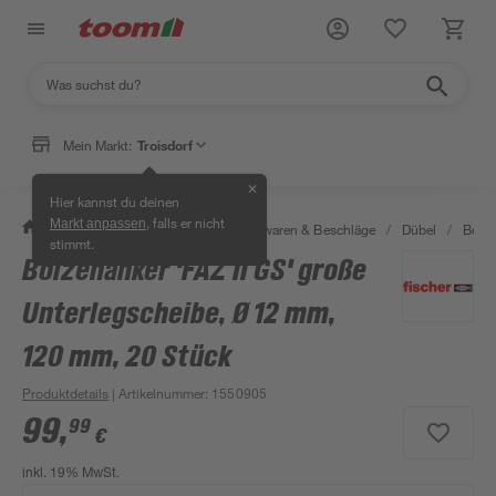
Mein Markt:
Troisdorf
✕
Hier kannst du deinen
, falls er nicht
Markt anpassen
/
Werkstatt & Maschinen
/
Eisenwaren & Beschläge
/
Dübel
/
Bolze
stimmt.
Bolzenanker 'FAZ II GS' große
Unterlegscheibe, Ø 12 mm,
120 mm, 20 Stück
Produktdetails
| Artikelnummer
:
1550905
99
,
99
€
inkl. 19% MwSt.