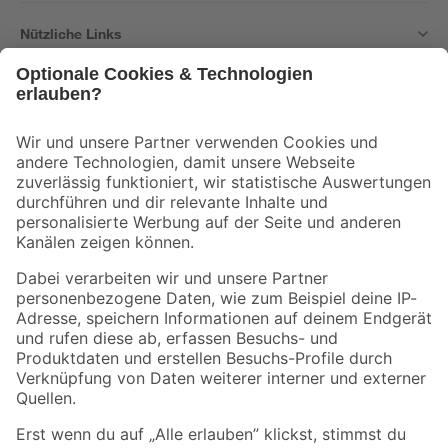
Nützliche Links
Bleib auf dem Laufenden mit unserem Newsletter
Der toom Newsletter: Keine Angebote und Aktionen mehr verpassen!
Zur Newsletter Anmeldung
Folge uns
Zahlungsarten
Versandarten
Sicher einkaufen