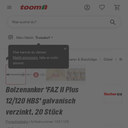
Mein Markt:
Troisdorf
✕
Hier kannst du deinen
, falls er nicht
Markt anpassen
/
Werkstatt & Maschinen
/
Eisenwaren & Beschläge
/
Dübel
/
Bolze
stimmt.
Bolzenanker 'FAZ II Plus
12/120 HBS' galvanisch
verzinkt, 20 Stück
Produktdetails
| Artikelnummer
:
1551129