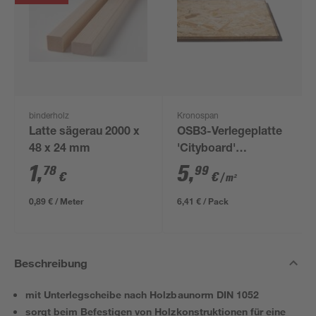
binderholz
Kronospan
Latte sägerau 2000 x
OSB3-Verlegeplatte
48 x 24 mm
'Cityboard'
ungeschliffen 1690 x
1
,
5
,
78
99
€
€
/ m²
634 x 12 mm
0,89 € / Meter
6,41 € / Pack
Beschreibung
mit Unterlegscheibe nach Holzbaunorm DIN 1052
sorgt beim Befestigen von Holzkonstruktionen für eine