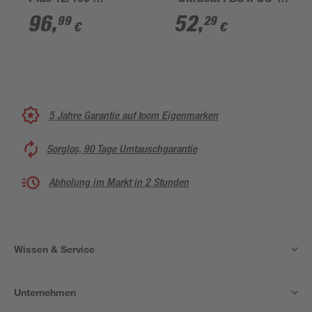
Plus 12/100'
'Ultracut FBS II US' Ø
galvanisch verzinkt,
12 x 110 mm 50/35/10
96
,
52
,
99
29
€
€
20 Stück
mit Unterlegscheibe,
20 Stück
5 Jahre Garantie auf toom Eigenmarken
Sorglos, 90 Tage Umtauschgarantie
Abholung im Markt in 2 Stunden
Wissen & Service
Unternehmen