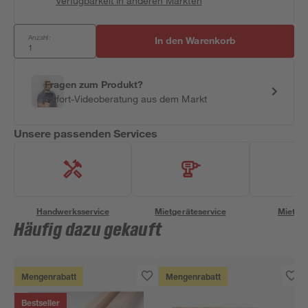
Verfügbarkeit in anderen Märkten
Anzahl:
In den Warenkorb
Fragen zum Produkt?
Sofort-Videoberatung aus dem Markt
Unsere passenden Services
Handwerksservice
Mietgeräteservice
Miettra
Häufig dazu gekauft
Mengenrabatt
Mengenrabatt
Bestseller