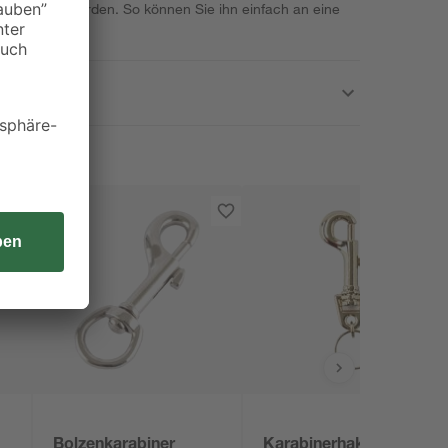
verwendet werden. So können Sie ihn einfach an eine
Bolzenkarabiner
Karabinerhaken