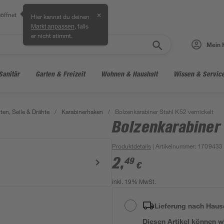
öffnet
✕
Hier kannst du deinen
, falls
Markt anpassen
er nicht stimmt.
Mein 
Sanitär
Garten & Freizeit
Wohnen & Haushalt
Wissen & Servic
ten, Seile & Drähte
/
Karabinerhaken
/
Bolzenkarabiner Stahl K52 vernickelt
Bolzenkarabiner 
Produktdetails
| Artikelnummer
:
1709433
2
,
49
€
inkl. 19% MwSt.
Lieferung nach Haus
Diesen Artikel können wir