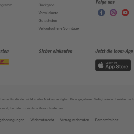
Folge uns
Programm
Rückgabe
Vorteilskarte
Gutscheine
Verkaufsoffene Sonntage
rten
Sicher einkaufen
Jetzt die toom-App
sind unter Umständen nicht in allen Märkten verfügbar. Die angegebenen Verfügbarkeiten beziehen s
ersand, hier fallen zusätzliche Versandkosten an.
gsbedingungen
Widerrufsrecht
Vertrag widerrufen
Barrierefreiheit