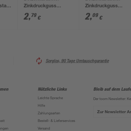
stahl
Zinkdruckguss
Zinkdruckguss
vernickelt 82 mm
vernickelt 52 mm
2
,
2
,
79
09
€
€
Sorglos, 90 Tage Umtauschgarantie
hmen
Nützliche Links
Bleib auf dem Lauf
Leichte Sprache
Der toom Newsletter: K
Hilfe
Zur Newsletter 
Zahlungsarten
eit
Bestell- & Lieferservices
ungen
Versand