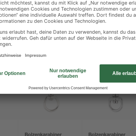
Verstauen des Haustürschlüssels 
Gürtelschlaufe der Hose hängen.
Bolzenkarabiner
Bolzenkarabiner