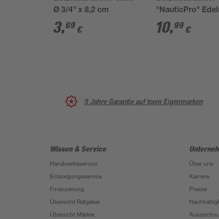
Ø 3/4" x 8,2 cm
"NauticPro" Edel
87 mm
3
,
10
,
69
99
€
€
5 Jahre Garantie auf toom Eigenmarken
Wissen & Service
Unterne
Handwerksservice
Über uns
Entsorgungsservice
Karriere
Finanzierung
Presse
Übersicht Ratgeber
Nachhaltigk
Übersicht Märkte
Auszeichn