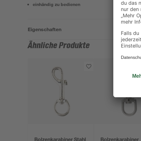
einhändig zu bedienen
Eigenschaften
Ähnliche Produkte
Bolzenkarabiner Stahl
Bolzenkarabiner