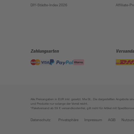
DIY-Städte-Index 2026
Affiliate-
Zahlungsarten
Versanda
Alle Preisangaben in EUR inkl. gesetzl. MwSt.. Die dargestellten Angebote 
und Produkte nur solange der Vorrat reicht.
*Paketversand ab 59 € versandkostenfrei, gilt nicht für Artikel mit Speditionsv
Datenschutz
Privatsphäre
Impressum
AGB
Nutzun