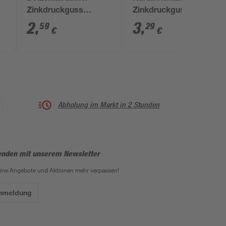
Zinkdruckguss
Zinkdruckguss
vernickelt 78 mm
vernickelt
2
,
3
,
59
29
€
€
Abholung im Markt in 2 Stunden
enden mit unserem Newsletter
eine Angebote und Aktionen mehr verpassen!
Anmeldung