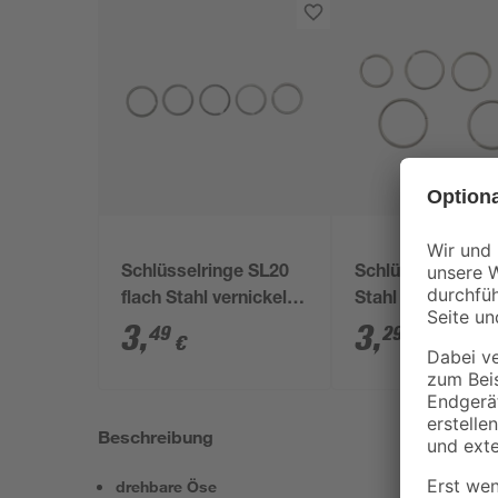
Schlüsselringe SL20
Schlüsselringese
flach Stahl vernickelt
Stahl vernickelt 6
5 Stück
3
,
3
,
49
29
€
€
Beschreibung
drehbare Öse