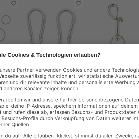
t
Karabinerhaken Stahl
Bolzenkarabiner Stah
-tlg.
verzinkt Ø 4 x 40 mm
Ø 3/4" x 8,2 cm
3
,
3
,
59
69
€
€
Der Bolzenkarabiner ist ein prakti