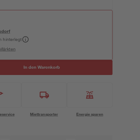
sdorf
h hinterlegt
 Märkten
In den Warenkorb
eservice
Miettransporter
Energie sparen