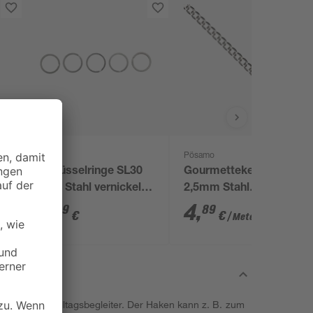
Pösamo
l
Schlüsselringe SL30
Gourmettekette Ø
flach Stahl vernickelt
2,5mm Stahl
5 Stück
vernickelt
4
,
4
,
39
89
€
€
/ Meter
scher kleiner Alltagsbegleiter. Der Haken kann z. B. zum