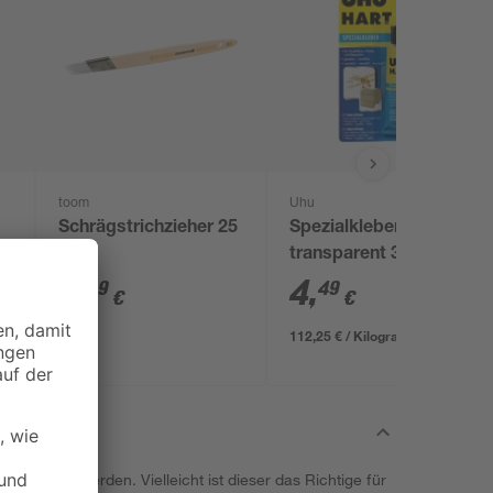
toom
Uhu
Schrägstrichzieher 25
Spezialkleber 'Hart'
mm
transparent 35 g
4
,
4
,
99
49
€
€
112,25 € / Kilogramm
erwendet werden. Vielleicht ist dieser das Richtige für