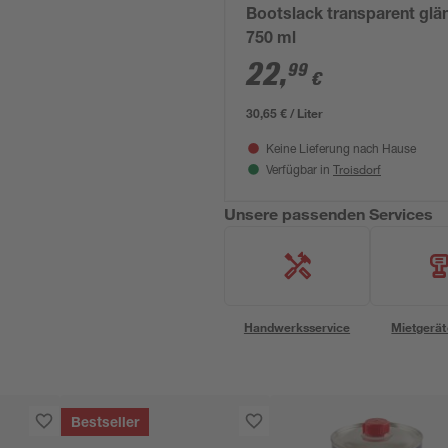
Bootslack transparent glä
750 ml
22
,
99
€
30,65 € / Liter
Keine Lieferung nach Hause
Troisdorf
Verfügbar in
Unsere passenden Services
Handwerksservice
Mietgerät
Bestseller