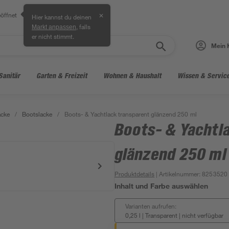
öffnet
✕
Hier kannst du deinen
, falls
Markt anpassen
er nicht stimmt.
Mein 
Sanitär
Garten & Freizeit
Wohnen & Haushalt
Wissen & Servic
acke
/
Bootslacke
/
Boots- & Yachtlack transparent glänzend 250 ml
Boots- & Yachtl
glänzend 250 ml
Produktdetails
| Artikelnummer
:
8253520
Inhalt und Farbe auswählen
Varianten aufrufen:
0,25 l | Transparent
|
nicht verfügbar