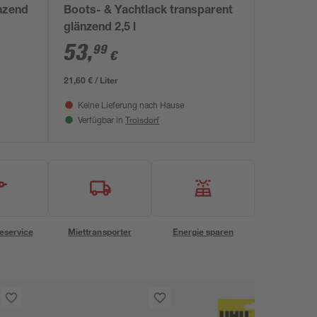
nzend
Boots- & Yachtlack transparent
glänzend 2,5 l
53
,
99
€
21,60 € / Liter
Keine Lieferung nach Hause
Troisdorf
Verfügbar in
eservice
Miettransporter
Energie sparen