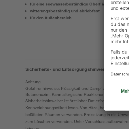
für eine seewasserbeständige Oberfläche
witterungsbeständig und abriebfest
für den Außenbereich
Sicherheits- und Entsorgungshinweise
Achtung
Gefahrenhinweise: Flüssigkeit und Dampf entzündbar. Ka
Butanonoxim. Kann allergische Reaktionen hervorrufen.
Sicherheitshinweise: Ist ärztlicher Rat erforderlich, V
Kennzeichnungsetikett lesen. Von Hitze, heißen Oberflä
belüfteten Räumen verwenden. Freisetzung in die Um
zum Löschen verwenden. Unter Verschluss aufbewahren. 
bringen.