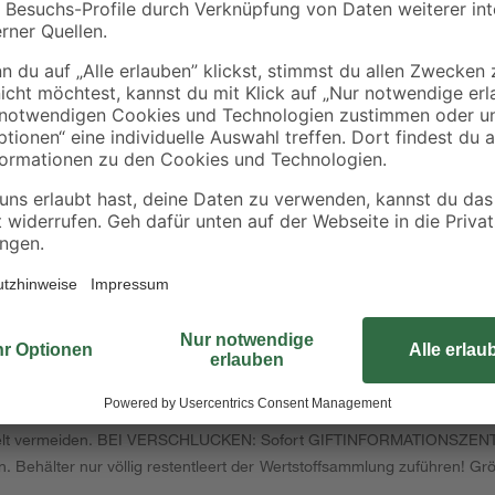
dein Projekt? Den Boots- & Yachtl
den Schutz und das Versiegeln von
einem einmaligen Anstrich größer
Ergebnis zu erzielen, benötigst du 
glänzende Oberfläche. Außerdem 
Seine Wetter- und UV-Beständigkei
lösemittelhaltig und somit vielfält
Boots- & Yachtlack getrocknet und
werden.
nn Schläfrigkeit und Benommenheit verursachen. Wiederholter Kontakt 
erpackung oder Kennzeichnungsetikett bereithalten. Darf nicht in die H
chen, Funken, offenen Flammen sowie anderen Zündquellenarten fernha
welt vermeiden. BEI VERSCHLUCKEN: Sofort GIFTINFORMATIONSZENTRU
Behälter nur völlig restentleert der Wertstoffsammlung zuführen! Grö