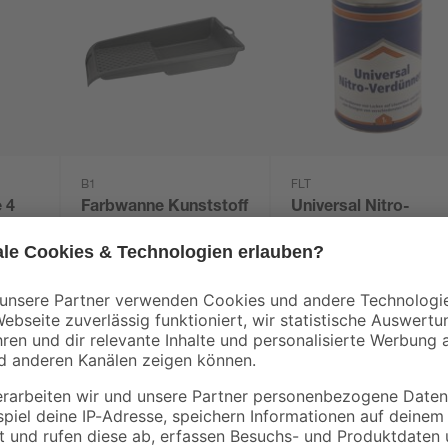
B1
FLT
 4
Farbwanne Kunststoff
Universal Nitro-
grau 15 x 32 cm
Verdünner 1 l
2
,
8
,
69
99
€
€
8,99 € / Liter
Lacke können in vielen Bereichen v