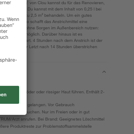
ack 'Clou Lack' von Clou kannst du für das Renovieren,
 Holz nutzen. Du kannst mit dem Inhalt von 0,25 l bei
e Flächen bis zu 2,5 m² behandeln. Um ein gutes
4 Anstriche. So schafft das Anstrichmittel eine
kannst du es ohne Sorgen im Außenbereich nutzen:
t macht das möglich. Darüber hinaus ist es
ig in der Streichart. 4 Stunden nach dem Anstrich ist der
 kann zu guter Letzt nach 14 Stunden überstrichen
kann zu spröder oder rissiger Haut führen. Enthält 2-
ände von Kindern gelangen. Vor Gebrauch
lten. Nicht rauchen. Nur im Freien oder in gut
M/Arzt anrufen. Bei Brand: Geeignetes Löschmittel
ßere Produktreste zur Problemstoffsammelstelle