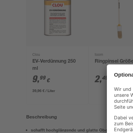
Clou
toom
EV-Verdünnung 250
Ringpinsel Größe
ml
9
,
2
,
99
49
€
€
39,96 € / Liter
Beschreibung
schafft hochglänzende und glatte Oberflächen