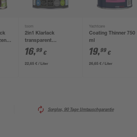
toom
Yachtcare
ack
2in1 Klarlack
Coating Thinner 750
zend
transparent
ml
seidenmatt 750 ml
16
,
19
,
99
99
€
€
22,65 € / Liter
26,65 € / Liter
Sorglos, 90 Tage Umtauschgarantie