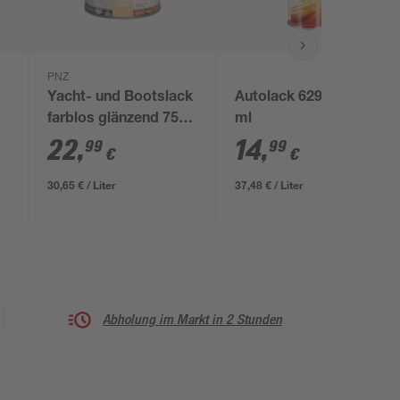
PNZ
Yacht- und Bootslack
Autolack 629-7 400
farblos glänzend 750
ml
ml
22
,
14
,
99
99
€
€
30,65 € / Liter
37,48 € / Liter
Abholung im Markt in 2 Stunden