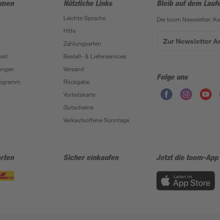
hmen
Nützliche Links
Bleib auf dem Lauf
Leichte Sprache
Der toom Newsletter: K
Hilfe
Zur Newsletter 
Zahlungsarten
eit
Bestell- & Lieferservices
ungen
Versand
Folge uns
Programm
Rückgabe
Vorteilskarte
Gutscheine
Verkaufsoffene Sonntage
rten
Sicher einkaufen
Jetzt die toom-App