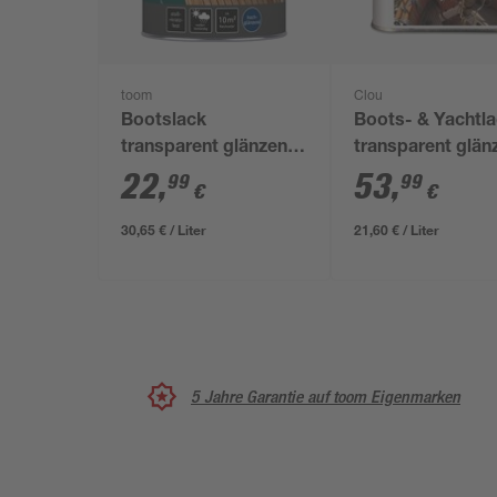
toom
Clou
Bootslack
Boots- & Yachtl
transparent glänzend
transparent glän
750 ml
2,5 l
22
,
53
,
99
99
€
€
30,65 € / Liter
21,60 € / Liter
5 Jahre Garantie auf toom Eigenmarken