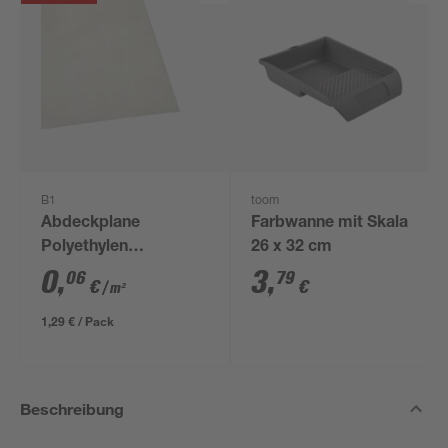
B1
toom
Abdeckplane
Farbwanne mit Skala
Polyethylen
26 x 32 cm
transparent 4 x 5 m
0
,
3
,
06
79
€
€
/ m²
1,29 € / Pack
Beschreibung