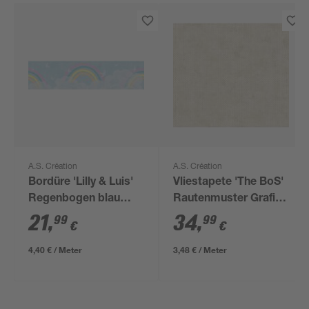
A.S. Création
A.S. Création
Bordüre 'Lilly & Luis'
Vliestapete 'The BoS'
Regenbogen blau
Rautenmuster Grafik
0,13 x 5 m
beige/goldfarben 0,53
21
,
34
,
99
99
€
€
x 10,05 m
4,40 € / Meter
3,48 € / Meter