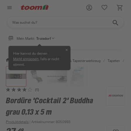
Mein Markt:
Troisdorf
✕
Hier kannst du deinen
, falls er nicht
Markt anpassen
/
Wohnen & Haushalt
/
Tapeten & Tapezierwerkzeug
/
Tapeten
/
Bo
stimmt.
(1)
Bordüre 'Cocktail 2' Buddha
grau 0,13 x 5 m
Produktdetails
| Artikelnummer
:
8050993
49