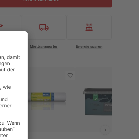
eservice
Miettransporter
Energie sparen