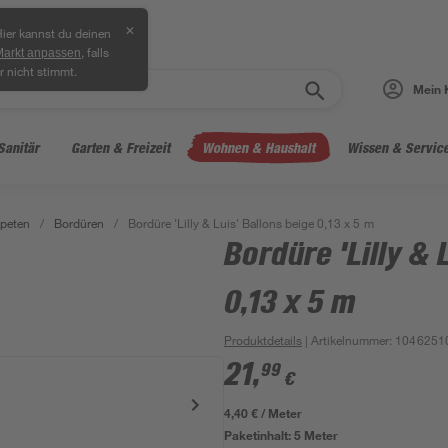
✕
ier kannst du deinen
, falls
Markt anpassen
r nicht stimmt.
Mein 
Sanitär
Garten & Freizeit
Wohnen & Haushalt
Wissen & Servic
peten
/
Bordüren
/
Bordüre 'Lilly & Luis' Ballons beige 0,13 x 5 m
Bordüre 'Lilly & 
0,13 x 5 m
Produktdetails
| Artikelnummer
:
1046251
21
,
99
€
4,40 € / Meter
Paketinhalt:
5 Meter