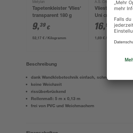
Metylan
A.S. Création
Tapetenkleister 'Vlies'
Vliestapete Struk
transparent 180 g
Uni cremebeige 0
10,05 m
9
,
16
,
39
99
€
€
52,17 € / Kilogramm
1,69 € / Meter
Beschreibung
dank Wandklebetechnik einfach, schnell und saube
keine Weichzeit
rissüberbrückend
Rollenmaß: 5 m x 0,13 m
frei von PVC und Weichmachern
Eigenschaften