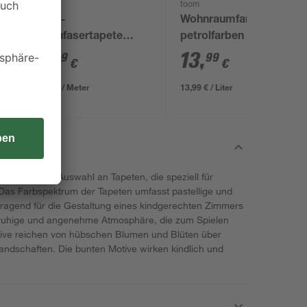
Erfurt
toom
Vlies-
Wohnraumfarbe
Rauhfasertapete
petrolfarben matt 1 l
 x
'Classico' weiß 0,53 x
8
,
13
,
49
99
€
€
15 m
0,57 € / Meter
13,99 € / Liter
' bietet eine Auswahl an Tapeten, die speziell für
Das Farbspektrum der Tapeten umfasst pastellige und
rragend für die Gestaltung eines kindgerechten Zimmers
 ruhige und angenehme Atmosphäre, die zum Spielen
tive reichen von hübschen Blumen und Blüten über
Landschaften. Die bunten Motive wirken kindlich und