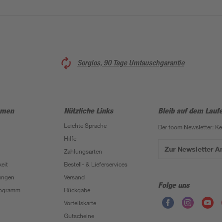
Sorglos, 90 Tage Umtauschgarantie
hmen
Nützliche Links
Bleib auf dem Lauf
Leichte Sprache
Der toom Newsletter: K
Hilfe
Zur Newsletter 
Zahlungsarten
eit
Bestell- & Lieferservices
ungen
Versand
Folge uns
Programm
Rückgabe
Vorteilskarte
Gutscheine