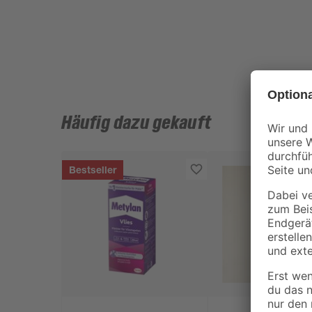
Häufig dazu gekauft
Bestseller