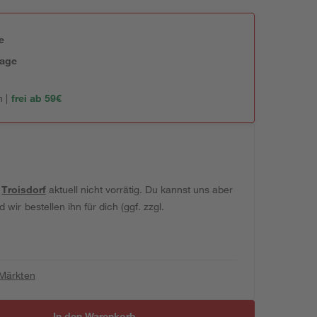
e
tage
 |
frei ab 59€
t
Troisdorf
aktuell nicht vorrätig. Du kannst uns aber
wir bestellen ihn für dich (ggf. zzgl.
 Märkten
In den Warenkorb