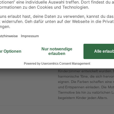
Erfurt
Erfurt
tur-
Vliesfaser-Tapete
Vlies-
,53 x
'Basic 105' weiß 0,53
Rauhfasertapete
x 10,05 m
'Elegance' weiß 0,53
14
,
9
,
29
99
€
€
15 m
1,42 € / Meter
0,67 € / Meter
Die Tapetenkollektion 'LILLY & LUIS
r an die Wand
Kinderzimmer entwickelt wurden. 
harmonische Töne, die sich hervo
eignen. Die Farben schaffen eine
und Entspannen einladen. Die Mo
Tiermotive bis hin zu natürlichen 
begeistern Kinder jeden Alters.