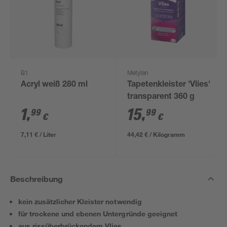
B1
Metylan
Acryl weiß 280 ml
Tapetenkleister 'Vlies'
transparent 360 g
1
,
15
,
99
99
€
€
7,11 € / Liter
44,42 € / Kilogramm
Beschreibung
kein zusätzlicher Kleister notwendig
für trockene und ebenen Untergründe geeignet
aus rissüberbrückendem Vlies