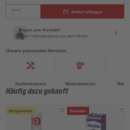
Anzahl:
Artikel anfragen
Fragen zum Produkt?
Sofort-Videoberatung aus dem Markt
Unsere passenden Services
Handwerksservice
Mietgeräteservice
Miettra
Häufig dazu gekauft
Mengenrabatt
Bestseller