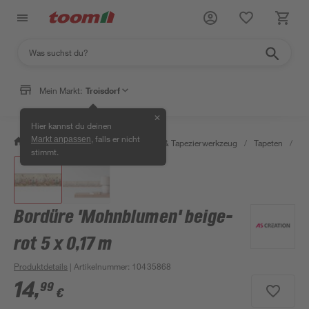
Mein Markt:
Troisdorf
✕
Hier kannst du deinen
, falls er nicht
Markt anpassen
/
Wohnen & Haushalt
/
Tapeten & Tapezierwerkzeug
/
Tapeten
/
De
stimmt.
Bordüre 'Mohnblumen' beige-
rot 5 x 0,17 m
Produktdetails
| Artikelnummer
:
10435868
14
,
99
€