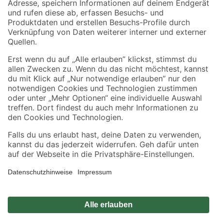
Zahlungsarten
Versandarten
Sicher einkaufen
Jetzt die toom-App herunterladen
Alle Preisangaben in EUR inkl. gesetzl. MwSt.. Die dargestellten Angebote sind unter
Umständen nicht in allen Märkten verfügbar. Die angegebenen Verfügbarkeiten beziehen
sich auf den unter "Mein Markt" ausgewählten toom Baumarkt. Alle Angebote und
Produkte nur solange der Vorrat reicht.
*Paketversand ab 59 € versandkostenfrei, gilt nicht für Artikel mit Speditionsversand, hier
fallen zusätzliche Versandkosten an.
Datenschutz
Privatsphäre
Impressum
AGB
Nutzungsbedingungen
Widerrufsrecht
Vertrag widerrufen