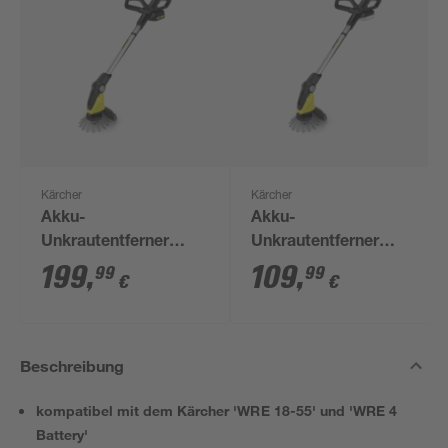
Kärcher
Kärcher
Akku-
Akku-
Unkrautentferner
Unkrautentferner
'WRE 18-55 Battery-
'WRE 18-55' ohne
199
,
109
,
99
99
€
€
Set' mit Akku und
Akku
Ladegerät
Beschreibung
kompatibel mit dem Kärcher 'WRE 18-55' und 'WRE 4
Battery'