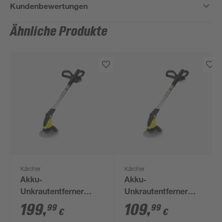
Kundenbewertungen
Ähnliche Produkte
Kärcher
Kärcher
Akku-
Akku-
Unkrautentferner
Unkrautentferner
'WRE 18-55 Battery-
'WRE 18-55' ohne
199
,
109
,
99
99
€
€
Set' mit Akku und
Akku