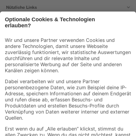
Nützliche Links
Bleib auf dem Laufenden mit unserem Newsletter
Der toom Newsletter: Keine Angebote und Aktionen mehr verpassen!
Zur Newsletter Anmeldung
Folge uns
Zahlungsarten
Versandarten
Sicher einkaufen