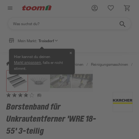
Mein Markt:
Troisdorf
✕
Hier kannst du deinen
, falls er nicht
Markt anpassen
/
Garten & Freizeit
/
Gartenmaschinen
/
Reinigungsmaschinen
/
Bo
stimmt.
(6)
Borstenband für
Unkrautentferner 'WRE 18-
55' 3-teilig