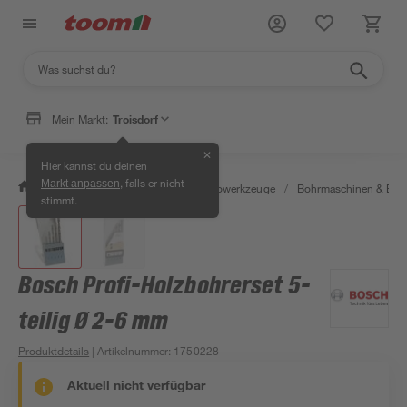
Mein Markt:
Troisdorf
✕
Hier kannst du deinen
, falls er nicht
Markt anpassen
/
Werkstatt & Maschinen
/
Elektrowerkzeuge
/
Bohrmaschinen & Boh
stimmt.
Bosch Profi-Holzbohrerset 5-
teilig Ø 2-6 mm
Produktdetails
| Artikelnummer
:
1750228
Aktuell nicht verfügbar