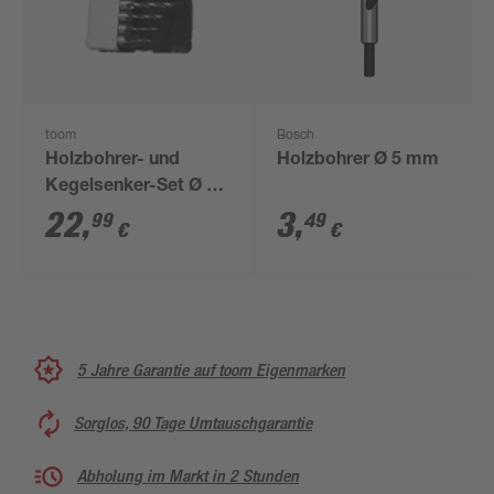
toom
Bosch
Holzbohrer- und
Holzbohrer Ø 5 mm
Kegelsenker-Set Ø 4 -
10 mm 6-teilig
22
,
3
,
99
49
€
€
5 Jahre Garantie auf toom Eigenmarken
Sorglos, 90 Tage Umtauschgarantie
Abholung im Markt in 2 Stunden