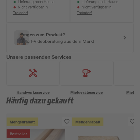
Lieferung nach Hause
Lieferung nach Hause
Nicht verfügbar in
Nicht verfügbar in
Troisdorf
Troisdorf
Fragen zum Produkt?
Sofort-Videoberatung aus dem Markt
Unsere passenden Services
Handwerksservice
Mietgeräteservice
Miettra
Häufig dazu gekauft
Mengenrabatt
Mengenrabatt
Bestseller