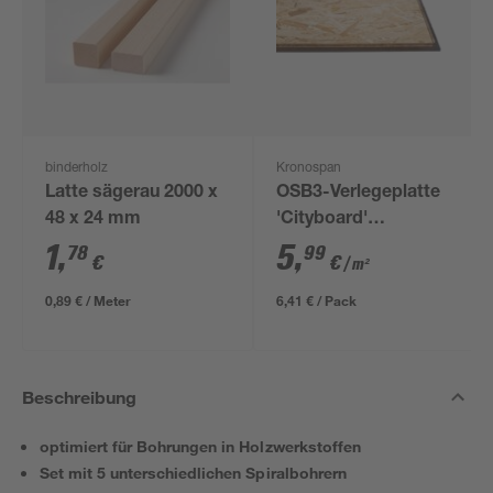
binderholz
Kronospan
Latte sägerau 2000 x
OSB3-Verlegeplatte
48 x 24 mm
'Cityboard'
ungeschliffen 1690 x
1
,
5
,
78
99
€
€
/ m²
634 x 12 mm
0,89 € / Meter
6,41 € / Pack
Beschreibung
optimiert für Bohrungen in Holzwerkstoffen
Set mit 5 unterschiedlichen Spiralbohrern