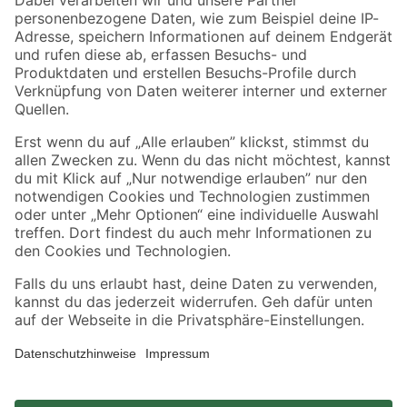
Zahlungsarten
Versandarten
Sicher einkaufen
Jetzt die toom-App herunterladen
Alle Preisangaben in EUR inkl. gesetzl. MwSt.. Die dargestellten Angebote sind unter
Umständen nicht in allen Märkten verfügbar. Die angegebenen Verfügbarkeiten beziehen
sich auf den unter "Mein Markt" ausgewählten toom Baumarkt. Alle Angebote und
Produkte nur solange der Vorrat reicht.
*Paketversand ab 59 € versandkostenfrei, gilt nicht für Artikel mit Speditionsversand, hier
fallen zusätzliche Versandkosten an.