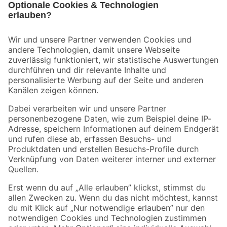
Bleib auf dem Laufenden mit unserem Newsletter
Der toom Newsletter: Keine Angebote und Aktionen mehr verpassen!
Zur Newsletter Anmeldung
Folge uns
Zahlungsarten
Versandarten
Sicher einkaufen
Jetzt die toom-App herunterladen