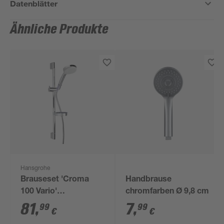
Datenblätter
Ähnliche Produkte
Hansgrohe
Brauseset 'Croma
Handbrause
100 Vario'
chromfarben Ø 9,8 cm
chromfarben 65 cm
81
,
7
,
99
99
€
€