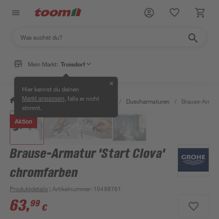
Mein Markt:
Troisdorf
✕
Hier kannst du deinen
, falls er nicht
Markt anpassen
/
Bad & Sanitär
/
Badarmaturen
/
Duscharmaturen
/
Brause-Armatu
stimmt.
Aktion
Brause-Armatur 'Start Clova'
chromfarben
Produktdetails
| Artikelnummer
:
10488761
63
,
99
€