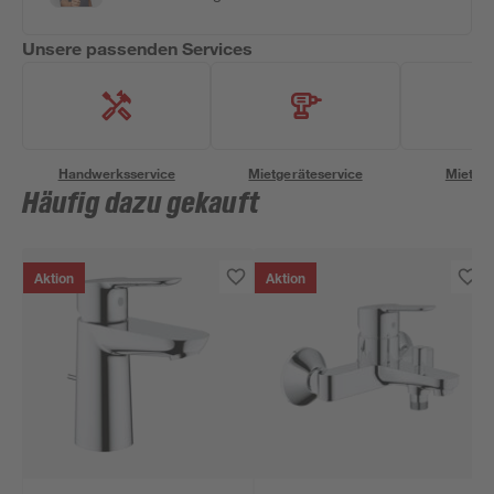
Unsere passenden Services
Handwerksservice
Mietgeräteservice
Miettra
Häufig dazu gekauft
Aktion
Aktion