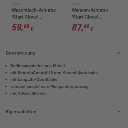
Grohe
Grohe
Waschtisch-Armatur
Wannen-Armatur
'Start Clova'
'Start Clova'
chromfarben
chromfarben
59
,
87
,
99
99
€
€
Beschreibung
Bedienungshebel aus Metall
mit SmoothControl 46 mm Keramikkartusche
mit LongLife-Oberfläche
variabel einstellbare Mengenbegrenzung
mit S-Anschlüssen
Eigenschaften