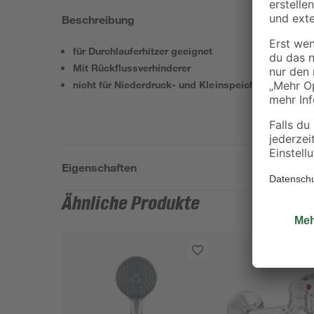
Beschreibung
für Durchlauferhitzer geeignet
Mit Rückflussverhinderer
nicht für Niederdruck- und Kleinspeicher geeignet
Eigenschaften
Ähnliche Produkte