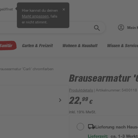
geöffnet
✕
Hier kannst du deinen
, falls
Markt anpassen
er nicht stimmt.
Mein 
Sanitär
Garten & Freizeit
Wohnen & Haushalt
Wissen & Servic
rausearmatur 'Carli' chromfarben
Brausearmatur '
Produktdetails
| Artikelnummer
:
5400118
22
,
99
€
inkl. 19% MwSt.
Lieferung nach Haus
Lieferzeit:
ca. 1-3 Werk