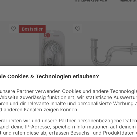
Handwerksservice
Mietgerät
Bestseller
B1
Brausegarnitur
Röhrensiphon
chromfarben 150 cm
verchromt 1 1/4" x 3
mm
14
,
8
,
99
99
€
€