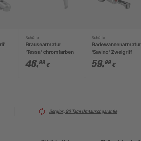
Schütte
Schütte
li'
Brausearmatur
Badewannenarmatu
'Tessa' chromfarben
'Savino' Zweigriff
46
,
59
,
99
99
€
€
Sorglos, 90 Tage Umtauschgarantie