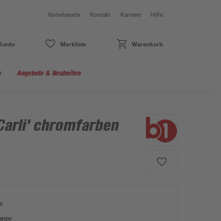
Vorteilskarte
Kontakt
Karriere
Hilfe
Konto
Merkliste
Warenkorb
e
Angebote & Neuheiten
Carli' chromfarben
e
tage