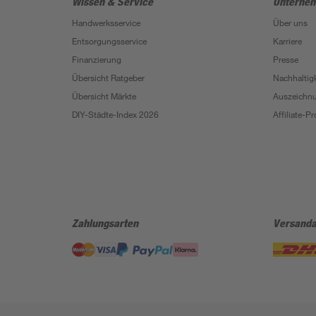
Wissen & Service
Unterne
Handwerksservice
Über uns
Entsorgungsservice
Karriere
Finanzierung
Presse
Übersicht Ratgeber
Nachhaltigk
Übersicht Märkte
Auszeichn
DIY-Städte-Index 2026
Affiliate-
Zahlungsarten
Versanda