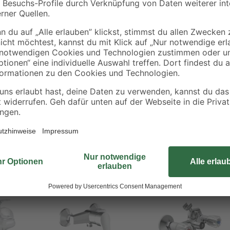
Mit der Brausearmatur "Carli" von 
kaltem und warmem Wasser gesorgt
zudem einen modernen Akzent in I
optimal geeignet und verfügt über
Niederdruck- und Kleinspeichern i
vergibt für das Produkt eine Garan