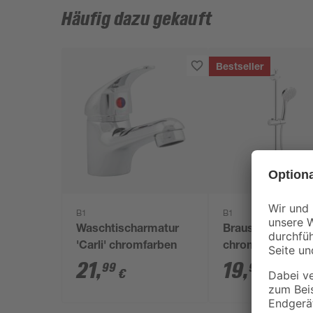
Häufig dazu gekauft
Bestseller
B1
B1
Waschtischarmatur
Brausegarnitur
'Carli' chromfarben
chromfarben
21
,
19
,
99
99
€
€