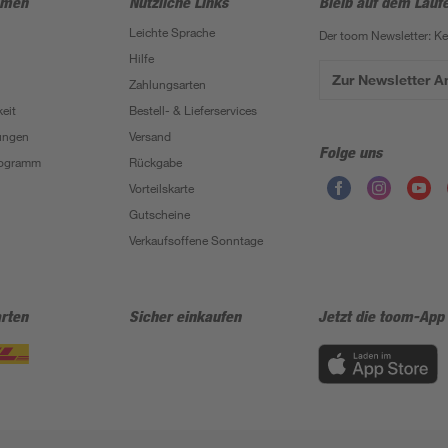
hmen
Nützliche Links
Bleib auf dem Lauf
Leichte Sprache
Der toom Newsletter: K
Hilfe
Zur Newsletter 
Zahlungsarten
eit
Bestell- & Lieferservices
ungen
Versand
Folge uns
Programm
Rückgabe
Vorteilskarte
Gutscheine
Verkaufsoffene Sonntage
rten
Sicher einkaufen
Jetzt die toom-App