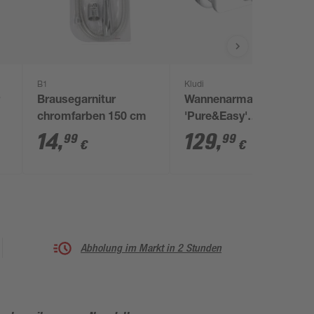
B1
Kludi
r
Brausegarnitur
Wannenarmatur
chromfarben 150 cm
'Pure&Easy'
verchromt glänzend
14
,
129
,
99
99
€
€
silbern
Abholung im Markt in 2 Stunden