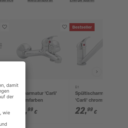
eservice
Miettransporter
Energie sparen
Bestseller
B1
B1
Badearmatur 'Carli'
Spültischarmatur
2
chromfarben
'Carli' chromfarben
24
,
22
,
99
99
€
€