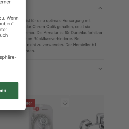
der Marke b1 ist für eine optimale Versorgung mit
. In glänzender Chrom-Optik gehalten, setzt sie
hrem Badezimmer. Die Armatur ist für Durchlauferhitzer
 einen praktischen Rückflussverhinderer. Bei
st sie dagegen nicht zu verwenden. Der Hersteller b1
tie von drei Jahren.
Bestseller