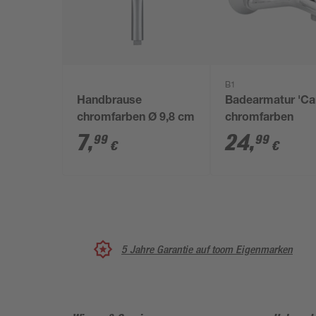
B1
Handbrause
Badearmatur 'Car
chromfarben Ø 9,8 cm
chromfarben
7
,
24
,
99
99
€
€
5 Jahre Garantie auf toom Eigenmarken