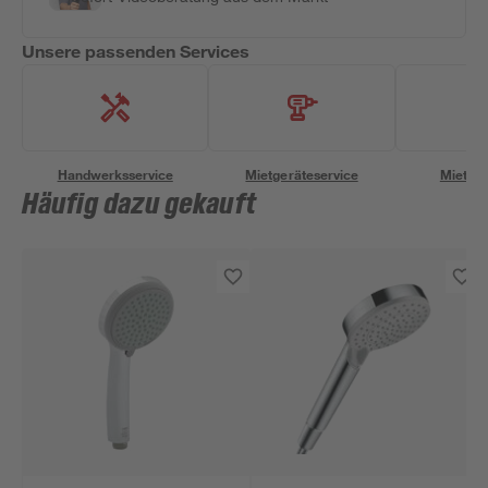
Unsere passenden Services
Handwerksservice
Mietgeräteservice
Miettra
Häufig dazu gekauft