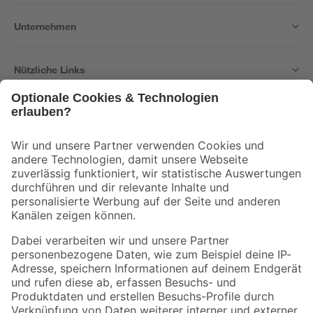
Unternehmen
Nützliche Links
Bleib auf dem Laufenden mit unserem Newsletter
Der toom Newsletter: Keine Angebote und Aktionen mehr verpassen!
Zur Newsletter Anmeldung
Folge uns
Zahlungsarten
Versandarten