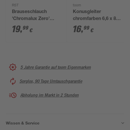
RST
toom
Brauseschlauch
Konusgleiter
'Chromalux Zero'
chromfarben 6,6 x 8,7
silber/grau 1/2" 180
cm
19
,
16
,
99
99
€
€
cm
5 Jahre Garantie auf toom Eigenmarken
Sorglos, 90 Tage Umtauschgarantie
Abholung im Markt in 2 Stunden
Wissen & Service