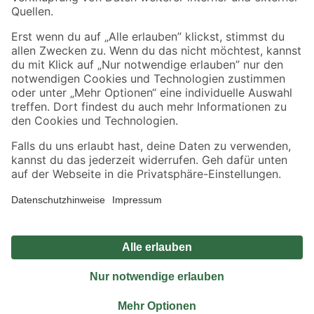
Sicher einkaufen
Jetzt die toom-App herunterladen
Alle Preisangaben in EUR inkl. gesetzl. MwSt.. Die dargestellten Angebote sind unter
Umständen nicht in allen Märkten verfügbar. Die angegebenen Verfügbarkeiten beziehen
sich auf den unter "Mein Markt" ausgewählten toom Baumarkt. Alle Angebote und
Produkte nur solange der Vorrat reicht.
*Paketversand ab 59 € versandkostenfrei, gilt nicht für Artikel mit Speditionsversand, hier
fallen zusätzliche Versandkosten an.
Datenschutz
Privatsphäre
Impressum
AGB
Nutzungsbedingungen
Widerrufsrecht
Vertrag widerrufen
Barrierefreiheit
© 2026 toom Baumarkt GmbH