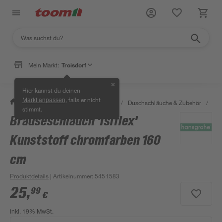
Mein Markt:
Troisdorf
✕
Hier kannst du deinen
, falls er nicht
Markt anpassen
/
Bad & Sanitär
/
Badarmaturen
/
Duschschläuche & Zubehör
/
Bra
stimmt.
Brauseschlauch 'Isiflex'
Kunststoff chromfarben 160
cm
Produktdetails
| Artikelnummer
:
5451583
25
,
99
€
inkl. 19% MwSt.