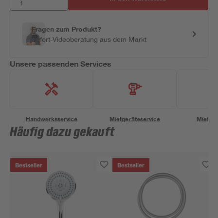
Fragen zum Produkt?
Sofort-Videoberatung aus dem Markt
Unsere passenden Services
Handwerksservice
Mietgeräteservice
Miettra
Häufig dazu gekauft
Bestseller
Bestseller