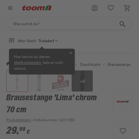
Mein Markt:
Troisdorf
✕
Hier kannst du deinen
, falls er nicht
Markt anpassen
/
Bad & Sanitär
/
Badarmaturen
/
Duschköpfe
/
Brausestange
/
stimmt.
+
2
Brausestange 'Lima' chrom
70 cm
Produktdetails
| Artikelnummer
:
5451060
29
,
99
€