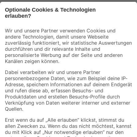
Bleib auf dem Laufenden mit unserem Newsletter
Der toom Newsletter: Keine Angebote und Aktionen mehr verpassen!
Zur Newsletter Anmeldung
Folge uns
Zahlungsarten
Versandarten
Sicher einkaufen
Jetzt die toom-App herunterladen