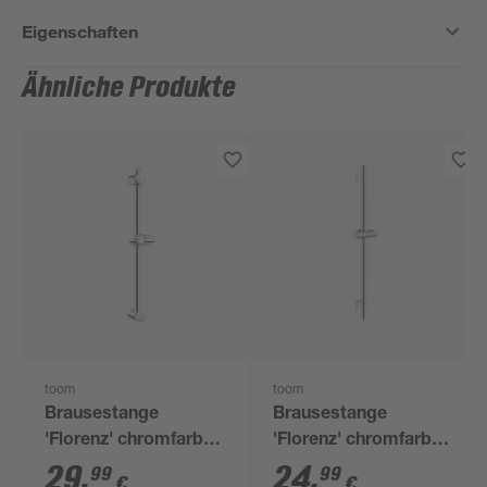
Eigenschaften
Ähnliche Produkte
toom
toom
Brausestange
Brausestange
'Florenz' chromfarben
'Florenz' chromfarben
70 x 10 x 7 cm
70 x 10 x 7 cm
29
,
24
,
99
99
€
€