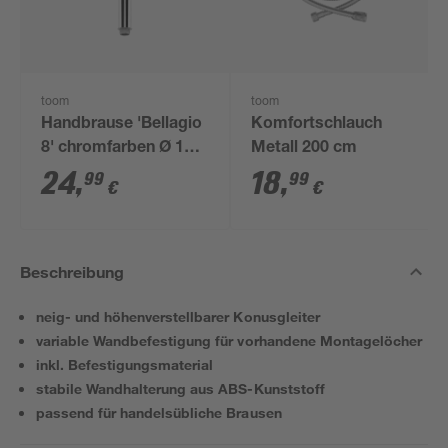
toom
toom
Handbrause 'Bellagio
Komfortschlauch
8' chromfarben Ø 11,8
Metall 200 cm
x 5,5 x 25,2 cm
24
,
18
,
99
99
€
€
Beschreibung
neig- und höhenverstellbarer Konusgleiter
variable Wandbefestigung für vorhandene Montagelöcher
inkl. Befestigungsmaterial
stabile Wandhalterung aus ABS-Kunststoff
passend für handelsübliche Brausen