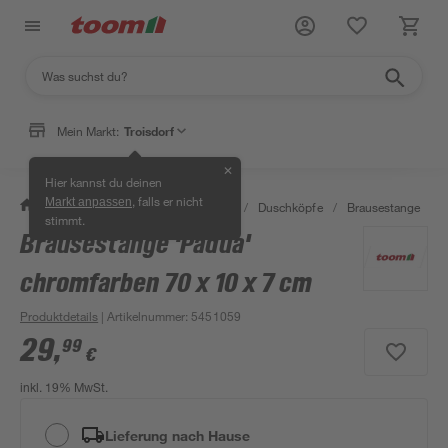
Mein Markt:
Troisdorf
✕
Hier kannst du deinen
, falls er nicht
Markt anpassen
/
Bad & Sanitär
/
Badarmaturen
/
Duschköpfe
/
Brausestange
/
stimmt.
Brausestange 'Padua'
chromfarben 70 x 10 x 7 cm
Produktdetails
| Artikelnummer
:
5451059
29
,
99
€
inkl. 19% MwSt.
Lieferung nach Hause