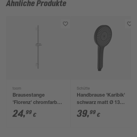
Ähnliche Produkte
toom
Schütte
Brausestange
Handbrause 'Karibik'
'Florenz' chromfarben
schwarz matt Ø 13
70 x 10 x 7 cm
cm, 3 Strahlarten
24
,
39
,
99
99
€
€