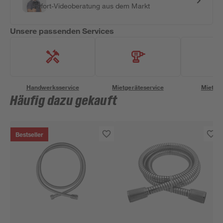
Sofort-Videoberatung aus dem Markt
Unsere passenden Services
Handwerksservice
Mietgeräteservice
Miettra
Häufig dazu gekauft
Bestseller