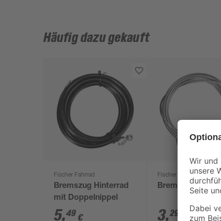
Häufig dazu gekauft
Fischer Fahrrad
Fischer Fahrrad
Bremszug Hinterrad
Bremsinnenzug
mit Doppelnippel
5
,
3
,
49
29
€
€