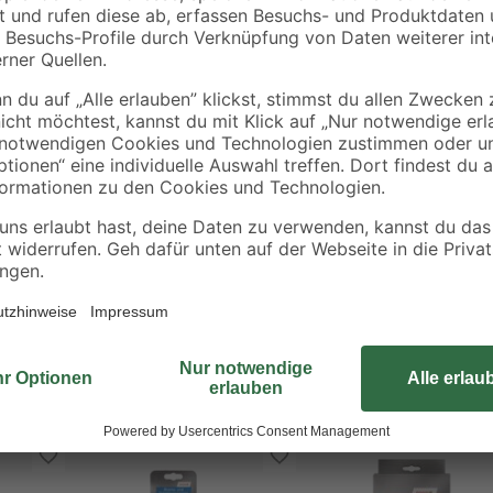
Die Bremse „V-brake“ von Fischer
hinten verwendet werden. Im Set 
gute Bremsleistung. Außerdem im L
Bremse einzubauen.