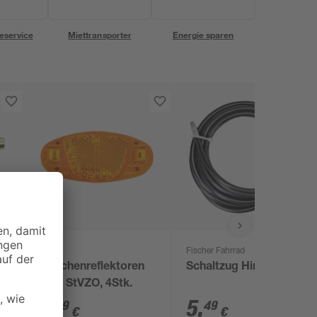
eservice
Miettransporter
Energie sparen
Fischer Fahrrad
Speichenreflektoren
Schaltzug Hinterrad
k
nach StVZO, 4Stk.
3
,
5
,
99
49
€
€