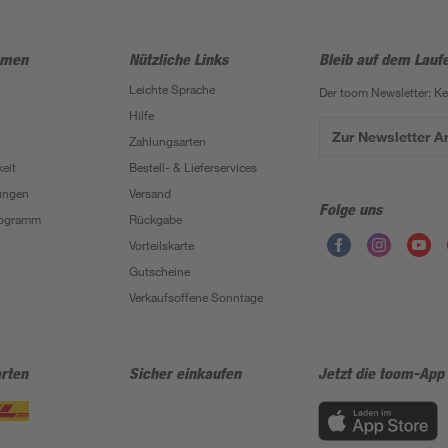
hmen
Nützliche Links
Bleib auf dem Lauf
Leichte Sprache
Der toom Newsletter: K
Hilfe
Zur Newsletter 
Zahlungsarten
eit
Bestell- & Lieferservices
ungen
Versand
Folge uns
Programm
Rückgabe
Vorteilskarte
Gutscheine
Verkaufsoffene Sonntage
rten
Sicher einkaufen
Jetzt die toom-App