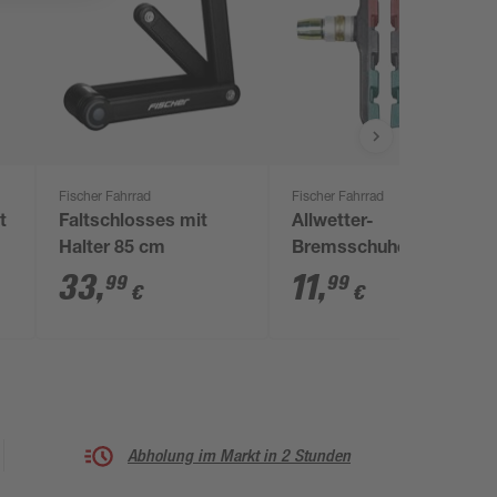
Fischer Fahrrad
Fischer Fahrrad
t
Faltschlosses mit
Allwetter-
Halter 85 cm
Bremsschuhe 2 Stück
he
33
,
11
,
99
99
€
€
Abholung im Markt in 2 Stunden