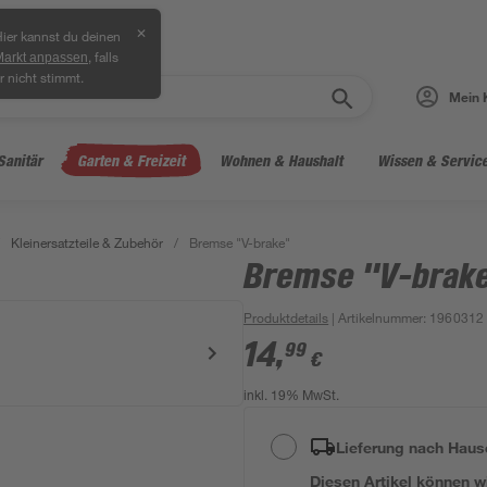
✕
ier kannst du deinen
, falls
Markt anpassen
r nicht stimmt.
Mein 
Sanitär
Garten & Freizeit
Wohnen & Haushalt
Wissen & Servic
Kleinersatzteile & Zubehör
/
Bremse "V-brake"
Bremse "V-brak
Produktdetails
| Artikelnummer
:
1960312
14
,
99
€
inkl. 19% MwSt.
Lieferung nach Haus
Diesen Artikel können wir