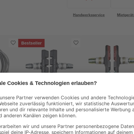
Handwerksservice
Mietgerät
Bestseller
Fischer Fahrrad
Fischer Fahrrad
Bremsschuhe
Allwetter-
schraubbar 2 Stück
Bremsschuhe 2 Stüc
8
,
11
,
99
99
€
€