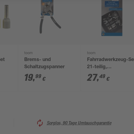
toom
toom
et
Brems- und
Fahrradwerkzeug-Se
Schaltzugspanner
21-teilig,
Aufbewahrungstasc
19
,
27
,
99
49
€
€
Sorglos, 90 Tage Umtauschgarantie