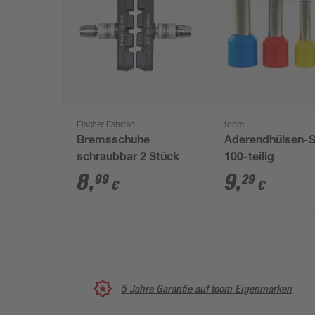
Fischer Fahrrad
toom
Bremsschuhe
Aderendhülsen-S
schraubbar 2 Stück
100-teilig
8
,
9
,
99
29
€
€
5 Jahre Garantie auf toom Eigenmarken