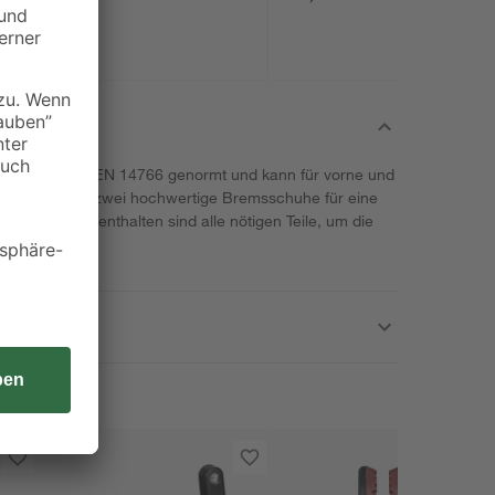
 ist nach DIN EN 14766 genormt und kann für vorne und
befinden sich zwei hochwertige Bremsschuhe für eine
ieferumfang enthalten sind alle nötigen Teile, um die