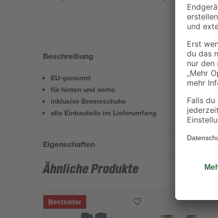
Beschreibung
EU-genormt
für hinten und vorne
inklusive Bremsschuhe
alle Einbauteile im Lieferumfang
Eigenschaften
Ähnliche Produkte
Bestseller