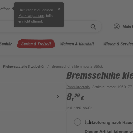
öffnet
✕
Hier kannst du deinen
, falls
Markt anpassen
er nicht stimmt.
Mein 
Sanitär
Garten & Freizeit
Wohnen & Haushalt
Wissen & Servic
Kleinersatzteile & Zubehör
/
Bremsschuhe klemmbar 2 Stück
Bremsschuhe kl
Produktdetails
| Artikelnummer
:
1960177
8
,
29
€
inkl. 19% MwSt.
Lieferung nach Haus
Diesen Artikel können wir