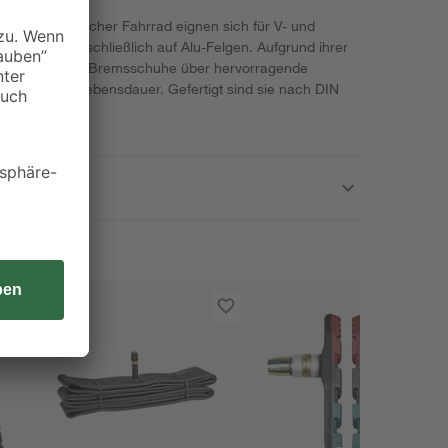
uhe von Fischer Fahrrad eignen sich für V- und
sind sie ausschließlich auf Alu-Felgen. Aufgrund ihrer
e verfügen die Bremsschuhe über hervorragende
 eine hohe Lebensdauer. Gefertigt sind sie nach DIN