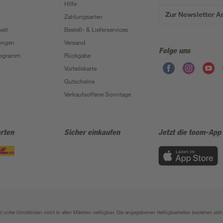
Hilfe
Zur Newsletter 
Zahlungsarten
eit
Bestell- & Lieferservices
ungen
Versand
Folge uns
Programm
Rückgabe
Vorteilskarte
Gutscheine
Verkaufsoffene Sonntage
rten
Sicher einkaufen
Jetzt die toom-App
sind unter Umständen nicht in allen Märkten verfügbar. Die angegebenen Verfügbarkeiten beziehen s