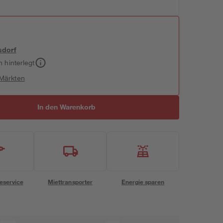
sdorf
h hinterlegt
 Märkten
In den Warenkorb
eservice
Miettransporter
Energie sparen