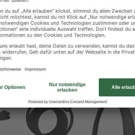
Diese beiden klemmbaren Bremssch
Cantilever-Bremsen. Zu verwenden 
hochwertigen Keramikbestandteil
Bremseigenschaften und erreichen
EN 14766.