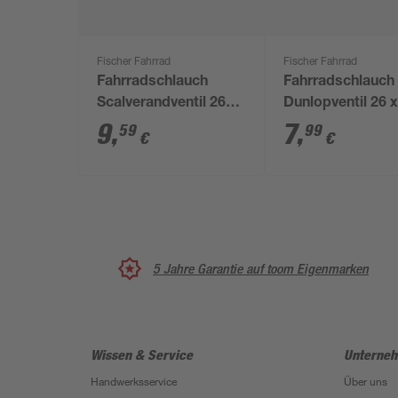
Fischer Fahrrad
Fischer Fahrrad
Fahrradschlauch
Fahrradschlauch
Scalverandventil 26
Dunlopventil 26 x
Zoll
- 2,125
9
,
7
,
59
99
€
€
5 Jahre Garantie auf toom Eigenmarken
Wissen & Service
Unterne
Handwerksservice
Über uns