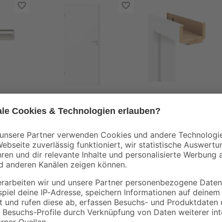
Classen
Classen
ur
Innentür 'Economy'
Zarge 'Economy' we
weiß 198,5 x 73,5 cm,
198,5 x 86 x 14-16 c
Linksanschlag
Linksanschlag
49
,
99
,
99
99
€
€