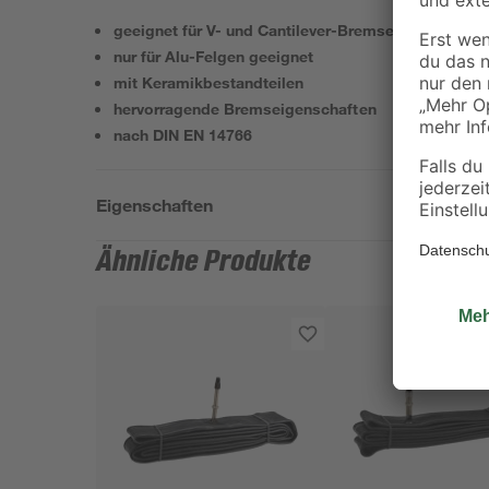
geeignet für V- und Cantilever-Bremsen
nur für Alu-Felgen geeignet
mit Keramikbestandteilen
hervorragende Bremseigenschaften
nach DIN EN 14766
Eigenschaften
Ähnliche Produkte