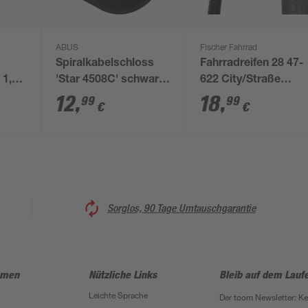
ABUS
Fischer Fahrrad
Spiralkabelschloss
Fahrradreifen 28 47-
 1,50
'Star 4508C' schwarz
622 City/Straße
Ø 0,8 x 150 cm
schwarz
12
,
18
,
99
99
€
€
Sorglos, 90 Tage Umtauschgarantie
hmen
Nützliche Links
Bleib auf dem Lauf
Leichte Sprache
Der toom Newsletter: K