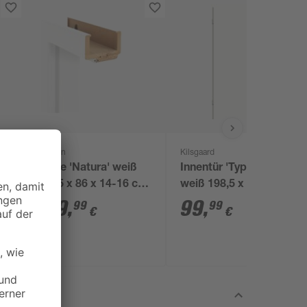
Classen
Kilsgaard
iß
Zarge 'Natura' weiß
Innentür 'Typ 42/00'
m,
198,5 x 86 x 14-16 cm,
weiß 198,5 x 86 cm,
Rechtsanschlag
Linksanschlag
129
,
99
,
99
99
€
€