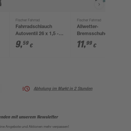
Fischer Fahrrad
Fischer Fahrrad
Fahrradschlauch
Allwetter-
Autoventil 26 x 1,5 -
Bremsschuhe 2 Stück
2,125
9
,
11
,
59
99
€
€
Abholung im Markt in 2 Stunden
enden mit unserem Newsletter
eine Angebote und Aktionen mehr verpassen!