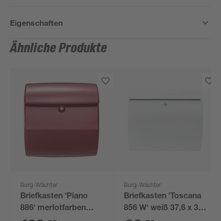
Eigenschaften
Ähnliche Produkte
Burg-Wächter
Burg-Wächter
Briefkasten 'Piano
Briefkasten 'Toscana
886' merlotfarben
856 W' weiß 37,6 x 33
lackiert 38 x 40 x 17,8
x 10,6 cm