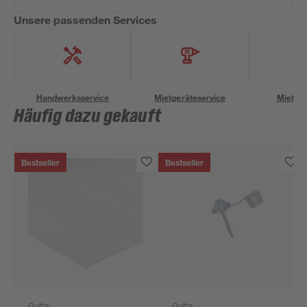
Unsere passenden Services
Handwerksservice
Mietgeräteservice
Miettra
Häufig dazu gekauft
Bestseller
Bestseller