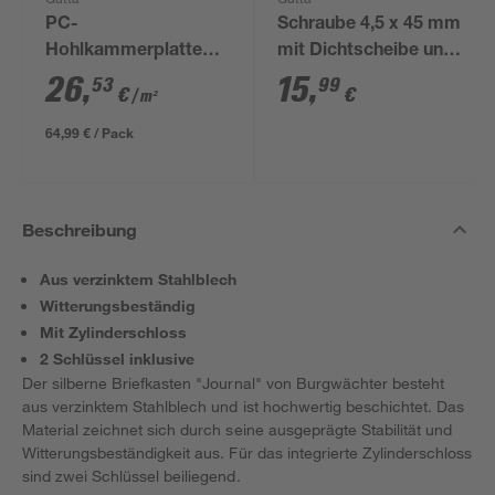
Gutta
Gutta
PC-
Schraube 4,5 x 45 mm
Hohlkammerplatte
mit Dichtscheibe und
transparent 250 x 98 x
Kappe, 100 Stück
26
,
15
,
53
99
€
€
/ m²
1,6 cm
64,99 € / Pack
Beschreibung
Aus verzinktem Stahlblech
Witterungsbeständig
Mit Zylinderschloss
2 Schlüssel inklusive
Der silberne Briefkasten "Journal" von Burgwächter besteht
aus verzinktem Stahlblech und ist hochwertig beschichtet. Das
Material zeichnet sich durch seine ausgeprägte Stabilität und
Witterungsbeständigkeit aus. Für das integrierte Zylinderschloss
sind zwei Schlüssel beiliegend.