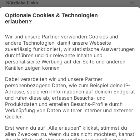
Nützliche Links
Bleib auf dem Laufenden mit unserem Newsletter
Der toom Newsletter: Keine Angebote und Aktionen mehr verpassen!
Zur Newsletter Anmeldung
Folge uns
Zahlungsarten
Versandarten
Sicher einkaufen