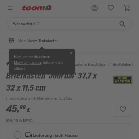
Mein Markt:
Troisdorf
✕
Hier kannst du deinen
, falls er nicht
Markt anpassen
/
Werkstatt & Maschinen
/
Eisenwaren & Beschläge
/
Briefkästen &
stimmt.
Briefkasten 'Journal' 37,7 x
32 x 11,5 cm
Produktdetails
| Artikelnummer
:
352528
45
,
99
€
inkl. 19% MwSt.
Lieferung nach Hause