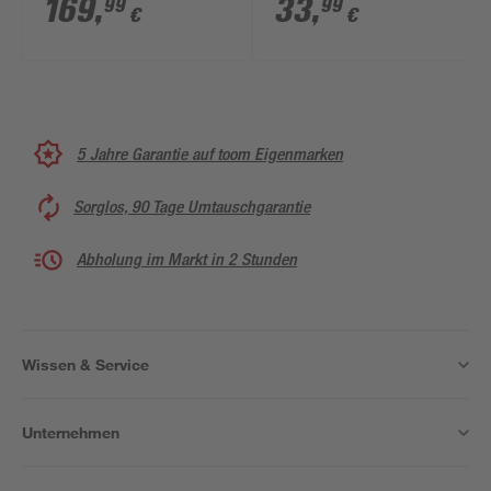
169
,
33
,
99
99
€
€
cm
5 Jahre Garantie auf toom Eigenmarken
Sorglos, 90 Tage Umtauschgarantie
Abholung im Markt in 2 Stunden
Wissen & Service
Unternehmen