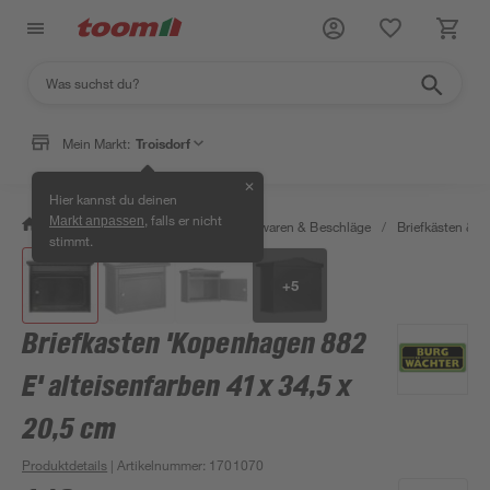
Mein Markt:
Troisdorf
✕
Hier kannst du deinen
, falls er nicht
Markt anpassen
/
Werkstatt & Maschinen
/
Eisenwaren & Beschläge
/
Briefkästen &
stimmt.
+
5
Briefkasten 'Kopenhagen 882
E' alteisenfarben 41 x 34,5 x
20,5 cm
Produktdetails
| Artikelnummer
:
1701070