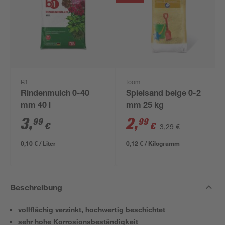
B1
toom
Rindenmulch 0-40
Spielsand beige 0-2
mm 40 l
mm 25 kg
3
,
2
,
99
99
€
€
3,29 €
0,10 € / Liter
0,12 € / Kilogramm
Beschreibung
vollflächig verzinkt, hochwertig beschichtet
sehr hohe Korrosionsbeständigkeit