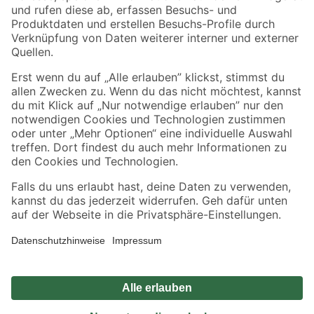
Zahlungsarten
Versandarten
Sicher einkaufen
Jetzt die toom-App herunterladen
Alle Preisangaben in EUR inkl. gesetzl. MwSt.. Die dargestellten Angebote sind unter
Umständen nicht in allen Märkten verfügbar. Die angegebenen Verfügbarkeiten beziehen
sich auf den unter "Mein Markt" ausgewählten toom Baumarkt. Alle Angebote und
Produkte nur solange der Vorrat reicht.
*Paketversand ab 59 € versandkostenfrei, gilt nicht für Artikel mit Speditionsversand, hier
fallen zusätzliche Versandkosten an.
Datenschutz
Privatsphäre
Impressum
AGB
Nutzungsbedingungen
Widerrufsrecht
Vertrag widerrufen