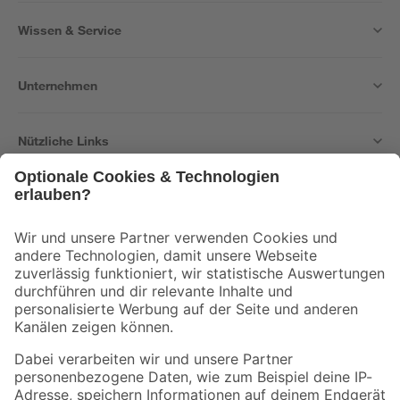
Wissen & Service
Unternehmen
Nützliche Links
Bleib auf dem Laufenden mit unserem Newsletter
Der toom Newsletter: Keine Angebote und Aktionen mehr verpassen!
Zur Newsletter Anmeldung
Folge uns