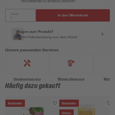
Verfügbarkeit in anderen Märkten
Anzahl:
In den Warenkorb
Fragen zum Produkt?
Sofort-Videoberatung aus dem Markt
Unsere passenden Services
Handwerksservice
Mietgeräteservice
Miettra
Häufig dazu gekauft
Bestseller
Bestseller
Aktion