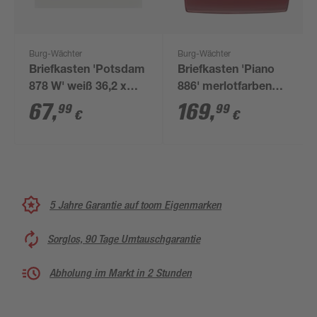
Burg-Wächter
Burg-Wächter
Briefkasten 'Potsdam
Briefkasten 'Piano
878 W' weiß 36,2 x
886' merlotfarben
32,2 x 10 cm
lackiert 38 x 40 x 17,8
67
,
169
,
99
99
€
€
cm
5 Jahre Garantie auf toom Eigenmarken
Sorglos, 90 Tage Umtauschgarantie
Abholung im Markt in 2 Stunden