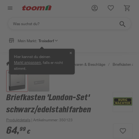
Mein Markt:
Troisdorf
✕
Hier kannst du deinen
, falls er nicht
Markt anpassen
/
Werkstatt & Maschinen
/
Eisenwaren & Beschläge
/
Briefkästen &
stimmt.
Briefkasten 'London-Set'
schwarz/edelstahlfarben
Produktdetails
| Artikelnummer
:
350123
64
,
99
€