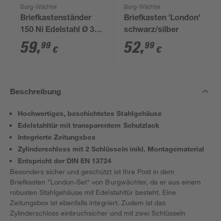
Burg-Wächter
Burg-Wächter
Briefkastenständer
Briefkasten 'London'
150 Ni Edelstahl Ø 3,2
schwarz/silber
x 30 x 150 cm
59
,
52
,
99
99
€
€
Beschreibung
Hochwertiges, beschichtetes Stahlgehäuse
Edelstahltür mit transparentem Schutzlack
Integrierte Zeitungsbox
Zylinderschloss mit 2 Schlüsseln inikl. Montagematerial
Entspricht der DIN EN 13724
Besonders sicher und geschützt ist Ihre Post in dem
Briefkasten "London-Set" von Burgwächter, da er aus einem
robusten Stahlgehäuse mit Edelstahltür besteht. Eine
Zeitungsbox ist ebenfalls integriert. Zudem ist das
Zylinderschloss einbruchsicher und mit zwei Schlüsseln