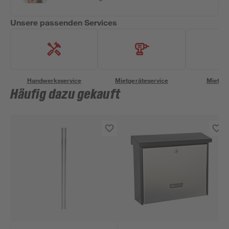
Unsere passenden Services
Handwerksservice
Mietgeräteservice
Miettra
Häufig dazu gekauft