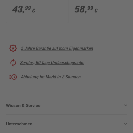
schwarz
ANT
43
,
58
,
99
99
€
€
5 Jahre Garantie auf toom Eigenmarken
Sorglos, 90 Tage Umtauschgarantie
Abholung im Markt in 2 Stunden
Wissen & Service
Unternehmen