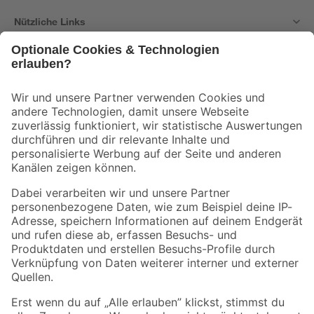
Nützliche Links
Bleib auf dem Laufenden mit unserem Newsletter
Der toom Newsletter: Keine Angebote und Aktionen mehr verpassen!
Zur Newsletter Anmeldung
Folge uns
Zahlungsarten
Versandarten
Sicher einkaufen