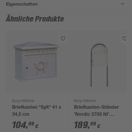
Eigenschaften
Ähnliche Produkte
Burg-Wächter
Burg-Wächter
Briefkasten "Sylt" 41 x
Briefkasten-Ständer
34,5 cm
'Nordic 3785 NI'
edelstahlfarben 44,3 x
104
,
189
,
99
99
€
€
180 x 3,2 cm