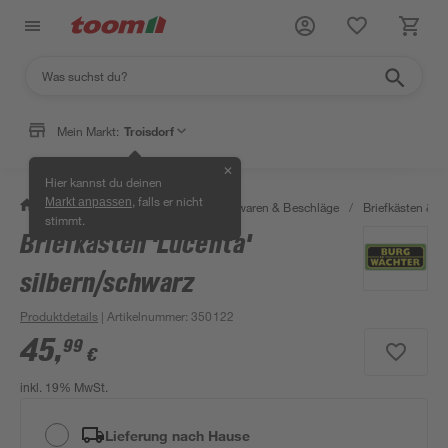
Mein Markt:
Troisdorf
✕
Hier kannst du deinen
, falls er nicht
Markt anpassen
/
Werkstatt & Maschinen
/
Eisenwaren & Beschläge
/
Briefkästen &
stimmt.
Briefkasten 'Lucenta'
silbern/schwarz
Produktdetails
| Artikelnummer
:
350122
45
,
99
€
inkl. 19% MwSt.
Lieferung nach Hause