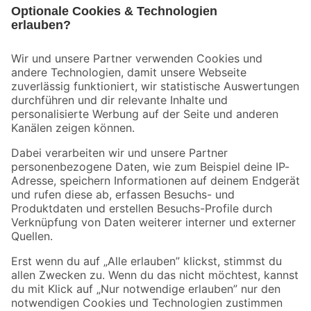
Bleib auf dem Laufenden mit unserem Newsletter
Der toom Newsletter: Keine Angebote und Aktionen mehr verpassen!
Zur Newsletter Anmeldung
Folge uns
Zahlungsarten
Versandarten
Sicher einkaufen
Jetzt die toom-App herunterladen