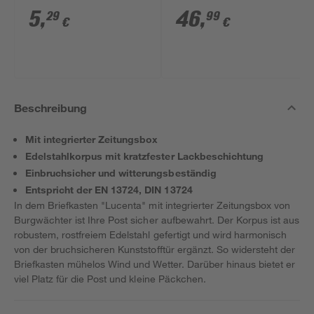
SB' 7,4 x 2,2 cm 2
x 19 x 17,6 cm
5
,
46
,
29
99
€
€
Stück
Beschreibung
Mit integrierter Zeitungsbox
Edelstahlkorpus mit kratzfester Lackbeschichtung
Einbruchsicher und witterungsbeständig
Entspricht der EN 13724, DIN 13724
In dem Briefkasten "Lucenta" mit integrierter Zeitungsbox von
Burgwächter ist Ihre Post sicher aufbewahrt. Der Korpus ist aus
robustem, rostfreiem Edelstahl gefertigt und wird harmonisch
von der bruchsicheren Kunststofftür ergänzt. So widersteht der
Briefkasten mühelos Wind und Wetter. Darüber hinaus bietet er
viel Platz für die Post und kleine Päckchen.