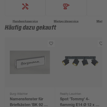
Handwerksservice
Mietgeräteservice
Miettra
Häufig dazu gekauft
Burg-Wächter
Reality Leuchten
Namensfenster für
Spot 'Tommy' 4-
Briefkästen 'BK 92 F
flammig E14 Ø 12 x 70