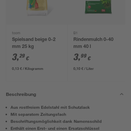
toom
B1
Spielsand beige 0-2
Rindenmulch 0-40
mm 25 kg
mm 40 l
3
,
3
,
29
99
€
€
0,13 € / Kilogramm
0,10 € / Liter
Beschreibung
Aus rostfreiem Edelstahl mit Schutzlack
Mit separatem Zeitungsfach
Beschriftungsmöglichkeit dank Namensschild
Enthält einen Erst- und einen Ersatzschlüssel