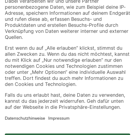
Zahlungsarten
Versandarten
Sicher einkaufen
Jetzt die toom-App herunterladen
Alle Preisangaben in EUR inkl. gesetzl. MwSt.. Die dargestellten Angebote sind unter
Umständen nicht in allen Märkten verfügbar. Die angegebenen Verfügbarkeiten beziehen
sich auf den unter "Mein Markt" ausgewählten toom Baumarkt. Alle Angebote und
Produkte nur solange der Vorrat reicht.
*Paketversand ab 59 € versandkostenfrei, gilt nicht für Artikel mit Speditionsversand, hier
fallen zusätzliche Versandkosten an.