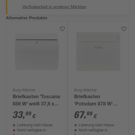
Verfügbarkeit in anderen Märkten
Alternative Produkte
Burg-Wächter
Burg-Wächter
Briefkasten 'Toscana
Briefkasten
856 W' weiß 37,6 x
'Potsdam 878 W'
33 x 10,6 cm
weiß 36,2 x 32,2 x 10
33
,
67
,
99
99
€
€
cm
Lieferung nach Hause
Lieferung nach Hause
Nicht verfügbar in
Nicht verfügbar in