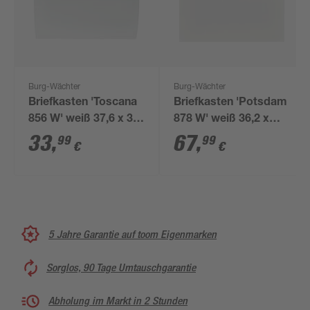
Burg-Wächter
Burg-Wächter
Briefkasten 'Toscana
Briefkasten 'Potsdam
856 W' weiß 37,6 x 33
878 W' weiß 36,2 x
x 10,6 cm
32,2 x 10 cm
33
,
67
,
99
99
€
€
5 Jahre Garantie auf toom Eigenmarken
Sorglos, 90 Tage Umtauschgarantie
Abholung im Markt in 2 Stunden