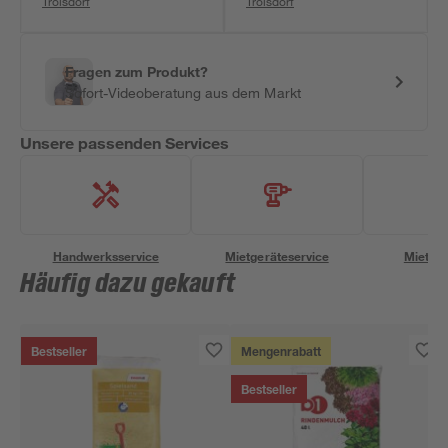
Troisdorf
Troisdorf
Fragen zum Produkt?
Sofort-Videoberatung aus dem Markt
Unsere passenden Services
Handwerksservice
Mietgeräteservice
Miettra
Häufig dazu gekauft
Bestseller
Mengenrabatt
Bestseller