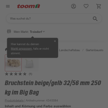
Mein Markt:
Troisdorf
✕
Hier kannst du deinen
, falls er nicht
Markt anpassen
/
Garten & Freizeit
/
Gartenbau & Landschaftsbau
/
Gartenbaustoffe 
stimmt.
(1)
Bruchstein beige/gelb 32/56 mm 250
kg im Big Bag
Produktdetails
| Artikelnummer
:
4340084
Inhalt und Körnung und Farbe auswählen