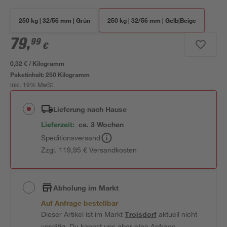
250 kg | 32/56 mm | Grün
250 kg | 32/56 mm | Gelb|Beige
79
,
99
€
0,32 € / Kilogramm
Paketinhalt:
250 Kilogramm
inkl. 19% MwSt.
Lieferung nach Hause
Lieferzeit:
ca. 3 Wochen
Speditionsversand
Zzgl. 119,95 € Versandkosten
Abholung im Markt
Auf Anfrage bestellbar
Dieser Artikel ist im Markt
Troisdorf
aktuell nicht
vorrätig. Du kannst uns aber eine Anfrage