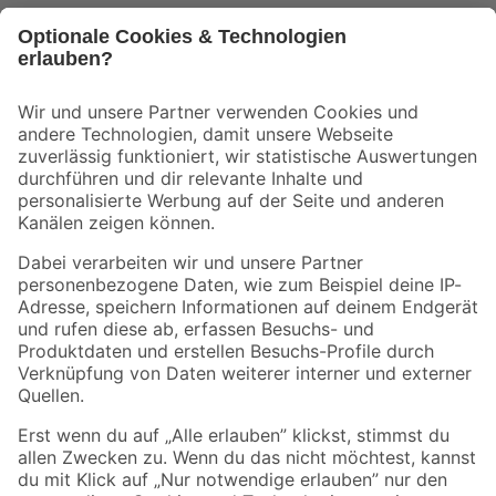
Bleib auf dem Laufenden mit unserem Newsletter
Der toom Newsletter: Keine Angebote und Aktionen mehr verpassen!
Zur Newsletter Anmeldung
Folge uns
Zahlungsarten
Versandarten
Sicher einkaufen
Jetzt die toom-App herunterladen