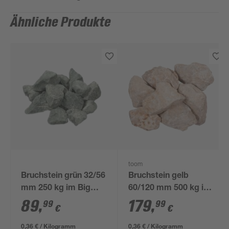
Ähnliche Produkte
toom
Bruchstein grün 32/56
Bruchstein gelb
mm 250 kg im Big
60/120 mm 500 kg im
Bag
Big Bag
89
,
179
,
99
99
€
€
0,36 € / Kilogramm
0,36 € / Kilogramm