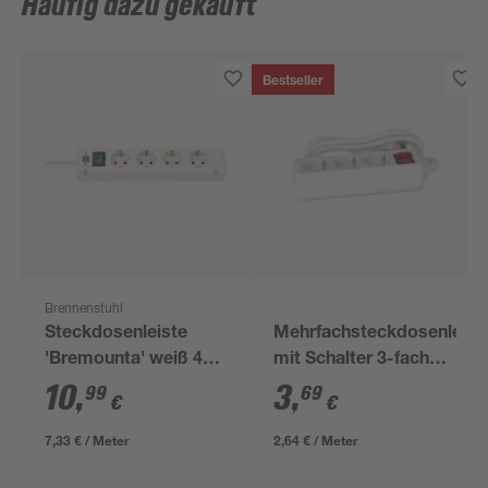
Häufig dazu gekauft
Bestseller
Brennenstuhl
Steckdosenleiste
Mehrfachsteckdosenleist
'Bremounta' weiß 4-
mit Schalter 3-fach
fach
weiß
10
,
3
,
99
69
€
€
7,33 € / Meter
2,64 € / Meter