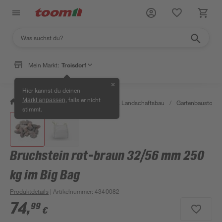
Mein Markt:
Troisdorf
✕
Hier kannst du deinen
, falls er nicht
Markt anpassen
/
Garten & Freizeit
/
Gartenbau & Landschaftsbau
/
Gartenbaustoffe 
stimmt.
Bruchstein rot-braun 32/56 mm 250
kg im Big Bag
Produktdetails
| Artikelnummer
:
4340082
74
,
99
€