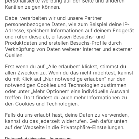
Folge uns
Zahlungsarten
Versandarten
Sicher einkaufen
Jetzt die toom-App herunterladen
Alle Preisangaben in EUR inkl. gesetzl. MwSt.. Die dargestellten Angebote sind unter
Umständen nicht in allen Märkten verfügbar. Die angegebenen Verfügbarkeiten beziehen
sich auf den unter "Mein Markt" ausgewählten toom Baumarkt. Alle Angebote und
Produkte nur solange der Vorrat reicht.