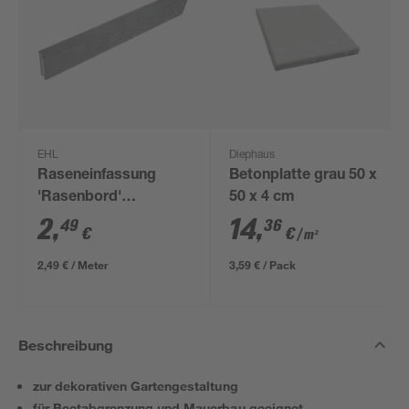
EHL
Diephaus
Raseneinfassung
Betonplatte grau 50 x
'Rasenbord'
50 x 4 cm
beidseitig abgerundet
2
,
14
,
49
36
€
€
/ m²
5 x 25 x 100 cm grau
2,49 € / Meter
3,59 € / Pack
Beschreibung
zur dekorativen Gartengestaltung
für Beetabgrenzung und Mauerbau geeignet