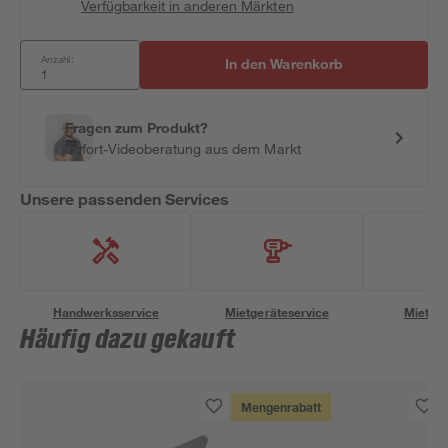
Verfügbarkeit in anderen Märkten
Anzahl:
In den Warenkorb
Fragen zum Produkt?
Sofort-Videoberatung aus dem Markt
Unsere passenden Services
Handwerksservice
Mietgeräteservice
Miettra
Häufig dazu gekauft
Mengenrabatt