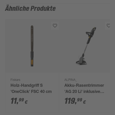
Ähnliche Produkte
Fiskars
ALPINA_
Holz-Handgriff S
Akku-Rasentrimmer
'OneClick' FSC 40 cm
'AG 20 Li' inklusive
Akku und Ladegerät
11
,
119
,
99
99
€
€