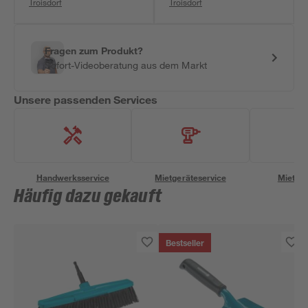
Troisdorf
Troisdorf
Fragen zum Produkt?
Sofort-Videoberatung aus dem Markt
Unsere passenden Services
Handwerksservice
Mietgeräteservice
Miettra
Häufig dazu gekauft
Bestseller