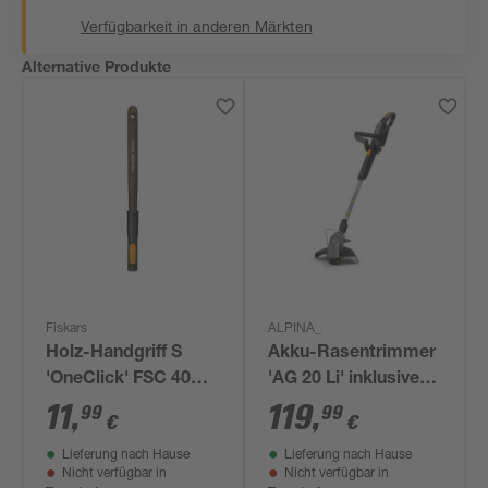
Verfügbarkeit in anderen Märkten
Alternative Produkte
Fiskars
ALPINA_
Holz-Handgriff S
Akku-Rasentrimmer
'OneClick' FSC 40
'AG 20 Li' inklusive
cm
Akku und Ladegerät
11
,
119
,
99
99
€
€
Lieferung nach Hause
Lieferung nach Hause
Nicht verfügbar in
Nicht verfügbar in