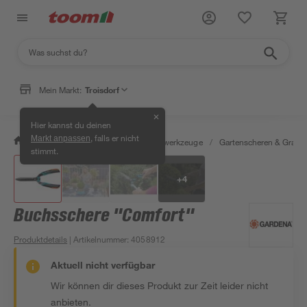
Mein Markt:
Troisdorf
✕
Hier kannst du deinen
, falls er nicht
Markt anpassen
/
Garten & Freizeit
/
Gartenhandwerkzeuge
/
Gartenscheren & Grass
stimmt.
+
4
Buchsschere "Comfort"
Produktdetails
| Artikelnummer
:
4058912
Aktuell nicht verfügbar
Wir können dir dieses Produkt zur Zeit leider nicht
anbieten.