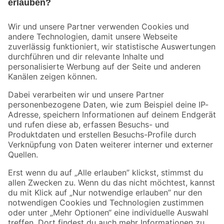
Bleib auf dem Laufenden mit unserem Newsletter
Der toom Newsletter: Keine Angebote und Aktionen mehr verpassen!
Zur Newsletter Anmeldung
Folge uns
Zahlungsarten
Versandarten
Sicher einkaufen
Jetzt die toom-App herunterladen