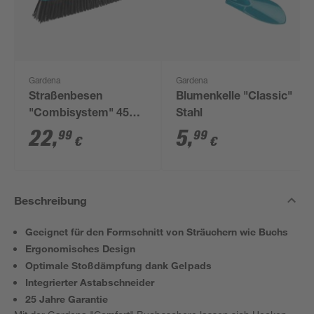
Gardena
Gardena
Straßenbesen
Blumenkelle "Classic"
"Combisystem" 45
Stahl
cm
22
,
5
,
99
99
€
€
Beschreibung
Geeignet für den Formschnitt von Sträuchern wie Buchs
Ergonomisches Design
Optimale Stoßdämpfung dank Gelpads
Integrierter Astabschneider
25 Jahre Garantie