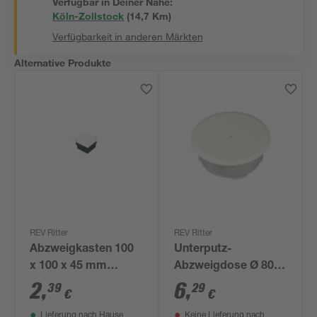
Verfügbar in Deiner Nähe:
Köln-Zollstock
(
14,7
 Km)
Verfügbarkeit in anderen Märkten
Alternative Produkte
REV Ritter
REV Ritter
Abzweigkasten 100
Unterputz-
x 100 x 45 mm
Abzweigdose Ø 80 x
schwarz/weiß
32 mm
2
,
6
,
39
29
€
€
Lieferung nach Hause
Keine Lieferung nach