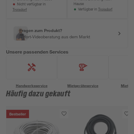
Hause
Nicht verfügbar in
Troisdorf
Troisdorf
Verfügbar in
Fragen zum Produkt?
Sofort-Videoberatung aus dem Markt
Unsere passenden Services
Handwerksservice
Mietgeräteservice
Miettra
Häufig dazu gekauft
Bestseller