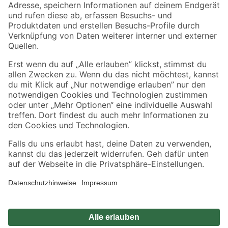
Zahlungsarten
Versandarten
Sicher einkaufen
Jetzt die toom-App herunterladen
Alle Preisangaben in EUR inkl. gesetzl. MwSt.. Die dargestellten Angebote sind unter
Umständen nicht in allen Märkten verfügbar. Die angegebenen Verfügbarkeiten beziehen
sich auf den unter "Mein Markt" ausgewählten toom Baumarkt. Alle Angebote und
Produkte nur solange der Vorrat reicht.
*Paketversand ab 59 € versandkostenfrei, gilt nicht für Artikel mit Speditionsversand, hier
fallen zusätzliche Versandkosten an.
Datenschutz
Privatsphäre
Impressum
AGB
Nutzungsbedingungen
Widerrufsrecht
Vertrag widerrufen