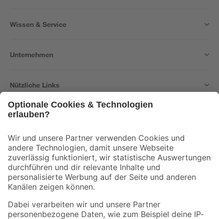
Wissen & Service
Unternehmen
Nützliche Links
Bleib auf dem Laufenden mit unserem Newsletter
Der toom Newsletter: Keine Angebote und Aktionen mehr verpassen!
Zur Newsletter Anmeldung
Folge uns