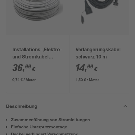
Installations-,Elektro-
Verlängerungskabel
und Stromkabel
schwarz 10 m
NYM-J 3x1,5mm² 50
36
,
14
,
99
99
€
€
m
0,74 € / Meter
1,50 € / Meter
Beschreibung
Zusammenführung von Stromleitungen
Einfache Unterputzmontage
Deckel verhindert Verschmutzung