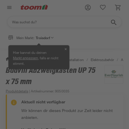
Mein Markt:
Troisdorf
✕
Hier kannst du deinen
, falls er nicht
Markt anpassen
/
Bauen & Renovieren
/
Elektroinstallation
/
Elektrozubehör
/
Abzw
stimmt.
Budvill Abzweigkasten UP 75
x 75 mm
Produktdetails
| Artikelnummer
:
9050035
Aktuell nicht verfügbar
Wir können dir dieses Produkt zur Zeit leider nicht
anbieten.