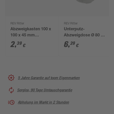
REV Ritter
REV Ritter
Abzweigkasten 100 x
Unterputz-
100 x 45 mm
Abzweigdose Ø 80 x
schwarz/weiß
32 mm
2
,
6
,
39
29
€
€
5 Jahre Garantie auf toom Eigenmarken
Sorglos, 90 Tage Umtauschgarantie
Abholung im Markt in 2 Stunden