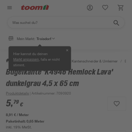
Mein Markt:
Troisdorf
✕
Hier kannst du deinen
, falls er nicht
Markt anpassen
/
Bauen & Renovieren
/
Holz
/
Kantenschneider & Umleimer
/
Büge
stimmt.
Bügelkante 'K4946 Hemlock Lava'
dunkelgrau 4,5 x 65 cm
Produktdetails
| Artikelnummer
:
7090920
5
,
79
€
8,91 € / Meter
Paketinhalt:
0,65 Meter
inkl. 19% MwSt.