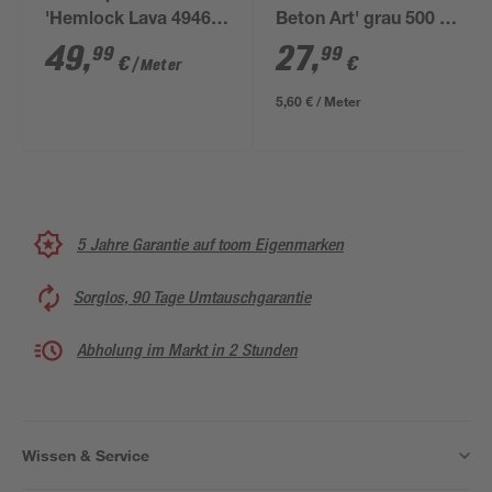
'Hemlock Lava 4946'
Beton Art' grau 500 x
4100 x 635 x 38 mm
4,5 cm
49
,
27
,
99
99
€
€
/ Meter
5,60 € / Meter
5 Jahre Garantie auf toom Eigenmarken
Sorglos, 90 Tage Umtauschgarantie
Abholung im Markt in 2 Stunden
Wissen & Service