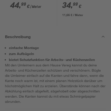
dunkelgrau 4100 x
anthrazit 300 cm
44
,
34
,
99
99
€
€
/ Meter
600 x 38 mm
11,66 € / Meter
Beschreibung
einfache Montage
zum Aufbügeln
bietet Schutzfunktion für Arbeits- und Küchenzeilen
Mit den Umleimern aus dem Hause Vereg kannst du deine
Arbeits- und Küchenzeilen schützen und verschönern. Bügle
die Umleimer einfach auf die Kanten und fahre dann, wenn die
Kante noch warm ist, mit einem planen Holzstück darüber um
höchstmöglichen Halt zu erzielen. Überstände können nach der
Abkühlung einfach abgefeilt, abgehobelt oder abgeschnitten
werden. Die Kanten kannst du mit etwas Schmirgelpapier
abrunden.