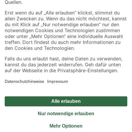
Sicher einkaufen
Jetzt die toom-App herunterladen
Alle Preisangaben in EUR inkl. gesetzl. MwSt.. Die dargestellten Angebote sind unter
Umständen nicht in allen Märkten verfügbar. Die angegebenen Verfügbarkeiten beziehen
sich auf den unter "Mein Markt" ausgewählten toom Baumarkt. Alle Angebote und
Produkte nur solange der Vorrat reicht.
*Paketversand ab 59 € versandkostenfrei, gilt nicht für Artikel mit Speditionsversand, hier
fallen zusätzliche Versandkosten an.
Datenschutz
Privatsphäre
Impressum
AGB
Nutzungsbedingungen
Widerrufsrecht
Vertrag widerrufen
Barrierefreiheit
© 2026 toom Baumarkt GmbH