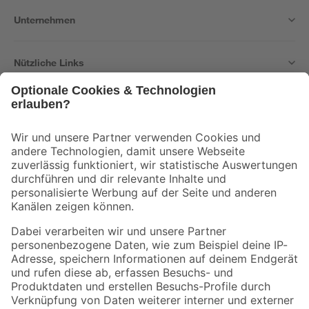
Unternehmen
Nützliche Links
Bleib auf dem Laufenden mit unserem Newsletter
Der toom Newsletter: Keine Angebote und Aktionen mehr verpassen!
Zur Newsletter Anmeldung
Folge uns
Zahlungsarten
Versandarten