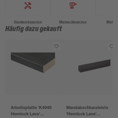
Handwerksservice
Mietgeräteservice
Miettra
Häufig dazu gekauft
Arbeitsplatte 'K4946
Wandabschlussleiste
Hemlock Lava'
'Hemlock Lava'