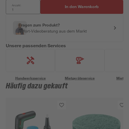
Anzahl:
In den Warenkorb
Fragen zum Produkt?
Sofort-Videoberatung aus dem Markt
Unsere passenden Services
Handwerksservice
Mietgeräteservice
Miettra
Häufig dazu gekauft