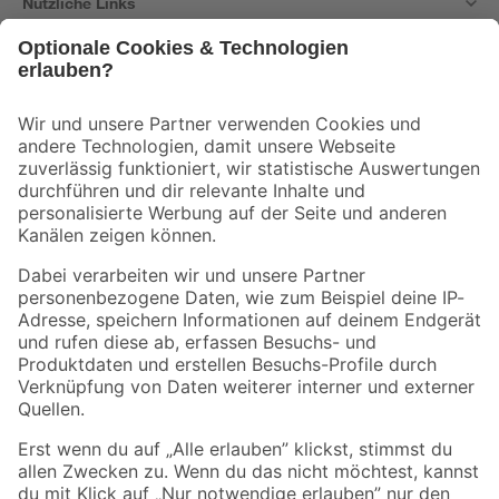
Nützliche Links
Bleib auf dem Laufenden mit unserem Newsletter
Der toom Newsletter: Keine Angebote und Aktionen mehr verpassen!
Zur Newsletter Anmeldung
Folge uns
Zahlungsarten
Versandarten
Sicher einkaufen