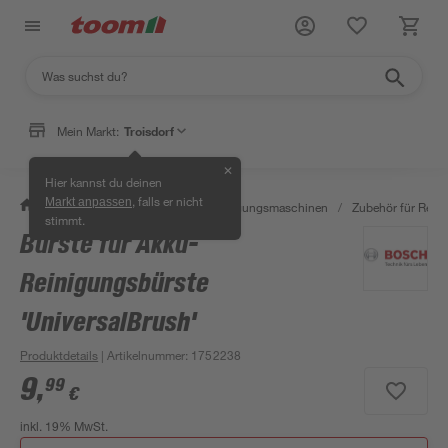
Mein Markt:
Troisdorf
✕
Hier kannst du deinen
, falls er nicht
Markt anpassen
/
Werkstatt & Maschinen
/
Reinigungsmaschinen
/
Zubehör für Rein
stimmt.
Bürste für Akku-
Reinigungsbürste
'UniversalBrush'
Produktdetails
| Artikelnummer
:
1752238
9
,
99
€
inkl. 19% MwSt.