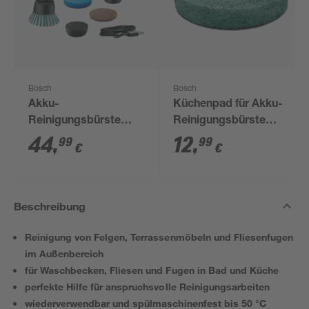
Bosch
Bosch
Akku-
Küchenpad für Akku-
Reinigungsbürste
Reinigungsbürste
'UniversalBrush' 1,5
'UniversalBrush'
44
,
12
,
99
99
€
€
Ah
Beschreibung
Reinigung von Felgen, Terrassenmöbeln und Fliesenfugen
im Außenbereich
für Waschbecken, Fliesen und Fugen in Bad und Küche
perfekte Hilfe für anspruchsvolle Reinigungsarbeiten
wiederverwendbar und spülmaschinenfest bis 50 °C