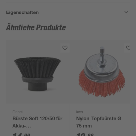
Eigenschaften
Ähnliche Produkte
Einhell
kwb
Bürste Soft 120/50 für
Nylon-Topfbürste Ø
Akku-
75 mm
Oberflächenbürste
99
99