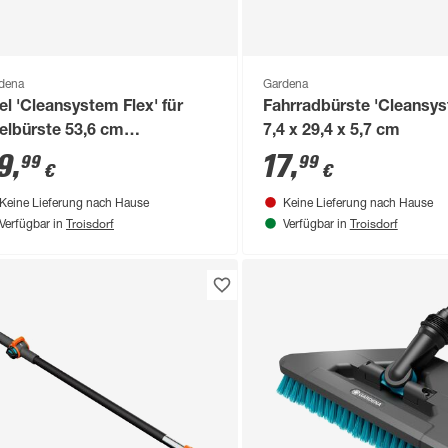
dena
Gardena
iel 'Cleansystem Flex' für
Fahrradbürste 'Cleansy
ielbürste 53,6 cm
7,4 x 29,4 x 5,7 cm
sserführend
9
,
17
,
99
99
€
€
Keine Lieferung nach Hause
Keine Lieferung nach Hause
Troisdorf
Troisdorf
Verfügbar in
Verfügbar in