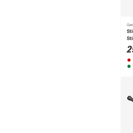
Gar
St
St
wa
2