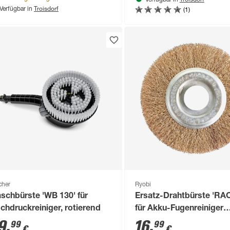
Verfügbar in
Troisdorf
(1)
Verfügbar in
cher
Ryobi
schbürste 'WB 130' für
Ersatz-Drahtbürste 'RA
chdruckreiniger, rotierend
für Akku-Fugenreiniger
'RY18PCA' Ø 115 mm
9
,
16
,
99
99
€
€