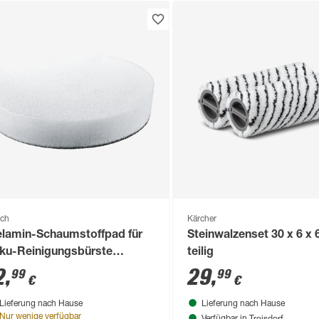
ch
Kärcher
lamin-Schaumstoffpad für
Steinwalzenset 30 x 6 x 
ku-Reinigungsbürste
teilig
niversalBrush'
2
,
29
,
99
99
€
€
Lieferung nach Hause
Lieferung nach Hause
Troisdorf
Nur wenige verfügbar