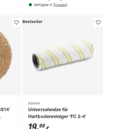
Troisdorf
Verfügbar in
Bestseller
Kärcher
C814'
Universalwalze für
Hartbodenreiniger 'FC 2-4'
19
,
99
€