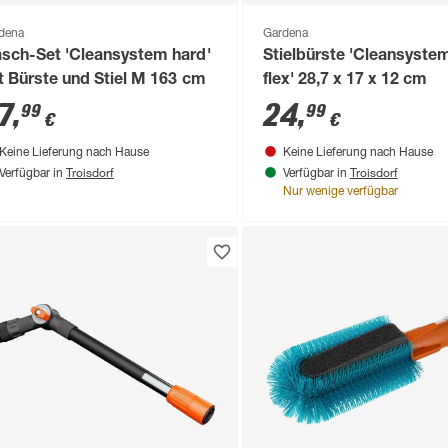
dena
Gardena
sch-Set 'Cleansystem hard'
Stielbürste 'Cleansystem
t Bürste und Stiel M 163 cm
flex' 28,7 x 17 x 12 cm
7
,
24
,
99
99
€
€
Keine Lieferung nach Hause
Keine Lieferung nach Hause
Troisdorf
Troisdorf
Verfügbar in
Verfügbar in
Nur wenige verfügbar