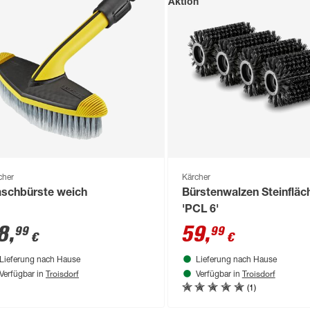
Aktion
cher
Kärcher
schbürste weich
Bürstenwalzen Steinfläch
'PCL 6'
8
,
59
,
99
99
€
€
Lieferung nach Hause
Lieferung nach Hause
Troisdorf
Troisdorf
Verfügbar in
Verfügbar in
(1)