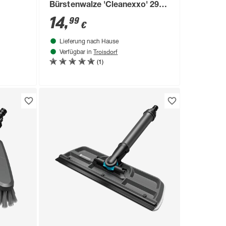
Bürstenwalze 'Cleanexxo' 29
cm weiß/schwarz
14
,
99
€
Lieferung nach Hause
Troisdorf
Verfügbar in
(1)