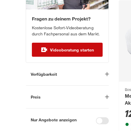
Fragen zu deinem Projekt?
Kostenlose Sofort-Videoberatung
durch Fachpersonal aus dem Markt.
Videoberatung starten
Verfügbarkeit
Lieferung nach Hause
(28)
Bos
In Troisdorf verfügbar
(27)
Preis
Me
Auf Wunsch in Troisdorf
Ak
bestellbar
(28)
-
€
'U
1
Anderen Markt auswählen
Nur Angebote anzeigen