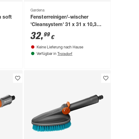
Gardena
 soft
Fensterreiniger/-wischer
'Cleansystem' 31 x 31 x 10,3
cm mit Mikrofaser-Vlies und
32
,
99
€
Abziehlippe
Keine Lieferung nach Hause
Troisdorf
Verfügbar in