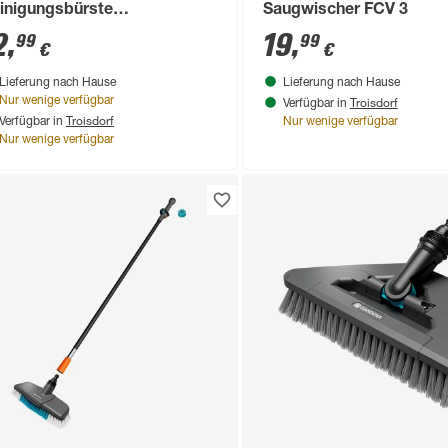
inigungsbürste
Saugwischer FCV 3
niversalBrush'
2
,
19
,
99
99
€
€
Lieferung nach Hause
Lieferung nach Hause
Troisdorf
Nur wenige verfügbar
Verfügbar in
Troisdorf
Verfügbar in
Nur wenige verfügbar
Nur wenige verfügbar