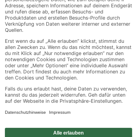
Zahlungsarten
Versandarten
Sicher einkaufen
Jetzt die toom-App herunterladen
Alle Preisangaben in EUR inkl. gesetzl. MwSt.. Die dargestellten Angebote sind unter
Umständen nicht in allen Märkten verfügbar. Die angegebenen Verfügbarkeiten beziehen
sich auf den unter "Mein Markt" ausgewählten toom Baumarkt. Alle Angebote und
Produkte nur solange der Vorrat reicht.
*Paketversand ab 59 € versandkostenfrei, gilt nicht für Artikel mit Speditionsversand, hier
fallen zusätzliche Versandkosten an.
Datenschutz
Privatsphäre
Impressum
AGB