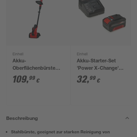
Einhell
Einhell
Akku-
Akku-Starter-Set
Oberflächenbürste
'Power X-Change'
'PICOBELLA 18/215'
Ladegerät und Akku
109
,
32
,
99
99
€
€
ohne Akku 18 V
18 V, 4,0 Ah
Beschreibung
Stahlbürste, geeignet zur starken Reinigung von