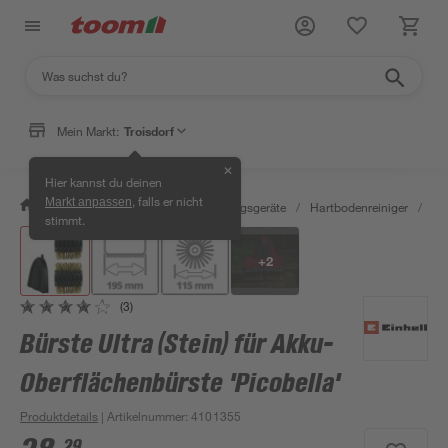
Mein Markt:
Troisdorf
✕
Hier kannst du deinen
, falls er nicht
Markt anpassen
/
Wohnen & Haushalt
/
Reinigungsgeräte
/
Hartbodenreiniger
/
Bür
stimmt.
+
2
(3)
Bürste Ultra (Stein) für Akku-
Oberflächenbürste 'Picobella'
Produktdetails
| Artikelnummer
:
4101355
29