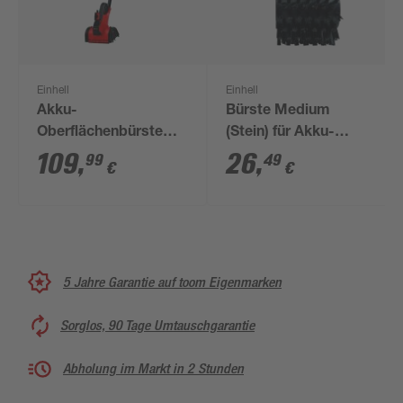
Einhell
Einhell
Akku-
Bürste Medium
Oberflächenbürste
(Stein) für Akku-
'PICOBELLA 18/215'
Oberflächenbürste
109
,
26
,
99
49
€
€
ohne Akku 18 V
'Picobella'
5 Jahre Garantie auf toom Eigenmarken
Sorglos, 90 Tage Umtauschgarantie
Abholung im Markt in 2 Stunden