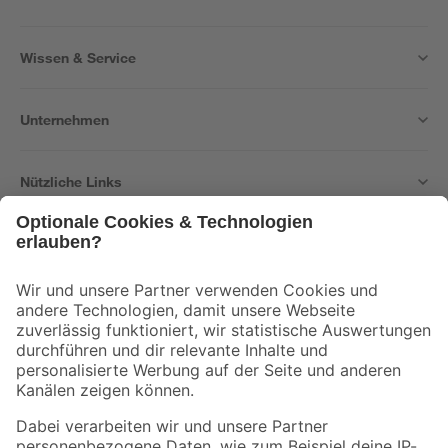
Wissen & Service
Unternehmen
Nützliche Links
Bleib auf dem Laufenden mit unserem Newsletter
Der toom Newsletter: Keine Angebote und Aktionen mehr verpassen!
Zur Newsletter Anmeldung
Folge uns