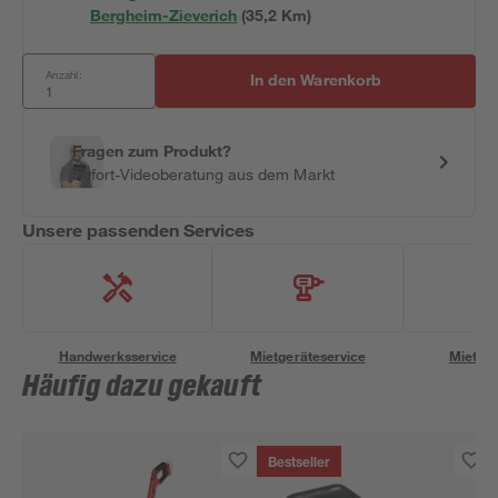
Bergheim-Zieverich
(
35,2
 Km)
Anzahl:
In den Warenkorb
Fragen zum Produkt?
Sofort-Videoberatung aus dem Markt
Unsere passenden Services
Handwerksservice
Mietgeräteservice
Miettra
Häufig dazu gekauft
Bestseller