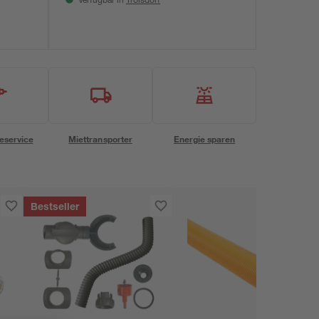
Verfügbar in
eservice
Miettransporter
Energie sparen
Bestseller