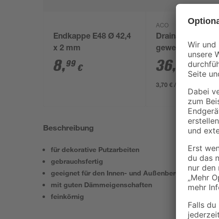
ACO
Endkappe E48 Ø 42,4
Drainagerohr gel
x 2 mm
gewellt 10 m
8
,
36
,
99
99
€
€
3,70 € / Meter
Beschreibung
für dekorative Putzarbeiten
gebrauchsfertig
geeignet für den Innen- und Außenbereich
mit guten Dämmeigenschaften
feinkörnig