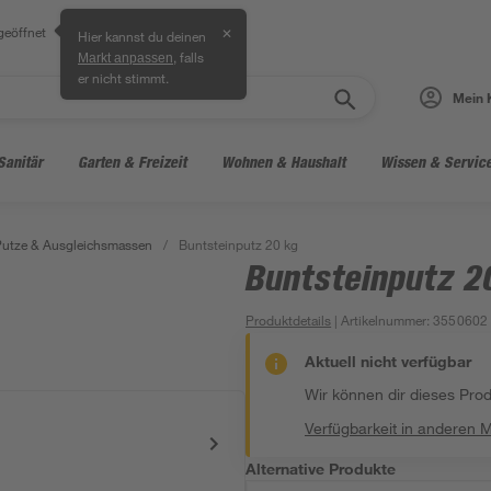
geöffnet
✕
Hier kannst du deinen
, falls
Markt anpassen
er nicht stimmt.
Mein 
Sanitär
Garten & Freizeit
Wohnen & Haushalt
Wissen & Servic
Putze & Ausgleichsmassen
/
Buntsteinputz 20 kg
Buntsteinputz 2
Produktdetails
| Artikelnummer
:
3550602
Aktuell nicht verfügbar
Wir können dir dieses Produ
Verfügbarkeit in anderen 
Alternative Produkte