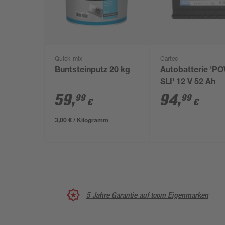
Quick-mix
Cartec
Buntsteinputz 20 kg
Autobatterie 'P
SLI' 12 V 52 Ah
59
,
94
,
99
99
€
€
3,00 € / Kilogramm
5 Jahre Garantie auf toom Eigenmarken