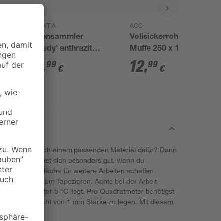
GARANTIA
ACO
s
Regensammler
Vollsickerrohr ohne
'Speedy' anthrazit
Muffe 250 x 10 cm
inkl. Zubehör
37
,
12
,
99
99
€
€
nd du suchst nach einem passenden Material dafür? Dann
r an. Putz eignet sich besonders gut, wenn du
 glatte Oberfläche für weitere Arbeiten schaffen
aufträge oder zum Tapezieren. Achte bei der Arbeit
tur nicht unter 5 °C liegt. Pro Quadratmeter benötigst
um eine Schicht von 1 mm Stärke zu legen. Mit diesem
len Erfolg!