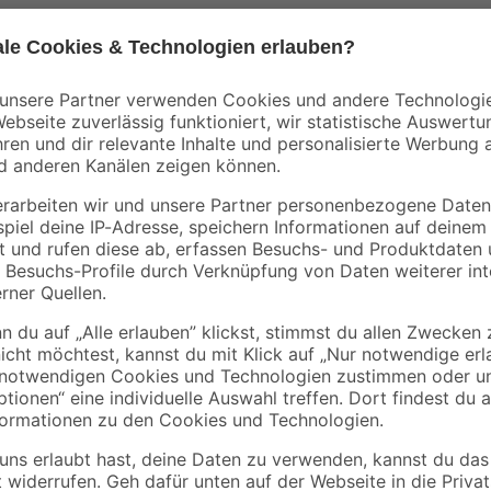
ACO
ACO
b
Verschlussstopfen für
Trenn- und Filtervlie
Drainagerohr DN 100
10 x 1 m
3
,
25
,
99
99
€
€
Steht bei dir ein Bauprojekt an u
schau dir diesen Putz einmal nähe
Unebenheiten ausgleichen und eine
möchtest, beispielsweise für Farb
darauf, dass die Umgebungstempera
du zudem eine Menge von 4,5 kg, 
Putz wird dein Projekt zu einem vol