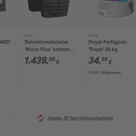
4rain
Knauf
OWER
Retentionszisterne
Royal-Fertigputz
'Mono Plus' schwarz
'Royal' 20 kg
4000 l
1.439
,
34
,
00
99
€
€
1,75 € / Kilogramm
Sorglos, 90 Tage Umtauschgarantie