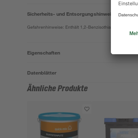
Sicherheits- und Entsorgungshinweise
Gefahrenhinweise: Enthält 1,2-Benzisothiazol-3(2H)-on.
Eigenschaften
Datenblätter
Ähnliche Produkte