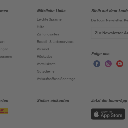
hmen
Nützliche Links
Bleib auf dem Lauf
Leichte Sprache
Der toom Newsletter: K
Hilfe
Zur Newsletter 
Zahlungsarten
eit
Bestell- & Lieferservices
ungen
Versand
Folge uns
Programm
Rückgabe
Vorteilskarte
Gutscheine
Verkaufsoffene Sonntage
rten
Sicher einkaufen
Jetzt die toom-App