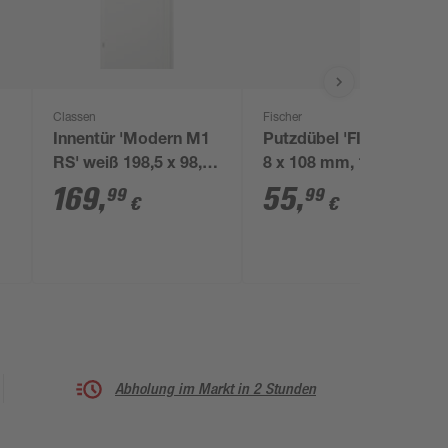
Classen
Fischer
Innentür 'Modern M1
Putzdübel 'FIF-CS' Ø
RS' weiß 198,5 x 98,5
8 x 108 mm, 100
cm, Linksanschlag
Stück
169
,
55
,
99
99
€
€
Abholung im Markt in 2 Stunden