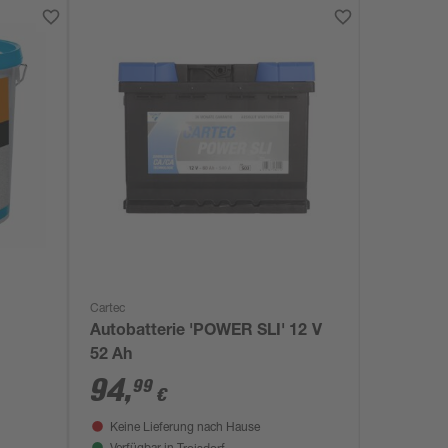
Cartec
Autobatterie 'POWER SLI' 12 V
52 Ah
94
,
99
€
Keine Lieferung nach Hause
Troisdorf