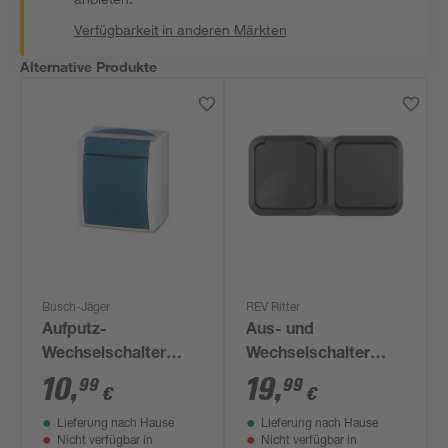
Verfügbarkeit in anderen Märkten
Alternative Produkte
Busch-Jäger
REV Ritter
Aufputz-
Aus- und
Wechselschalter
Wechselschalter
'Ocean'
'Aquastorm' grau
10
,
19
,
99
99
€
€
grau/blaugrün
Lieferung nach Hause
Lieferung nach Hause
Nicht verfügbar in
Nicht verfügbar in