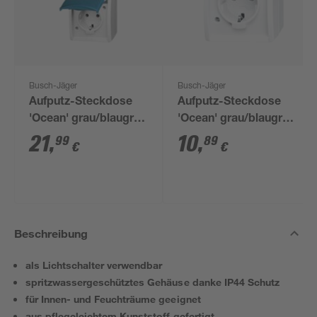
Busch-Jäger
Busch-Jäger
Aufputz-Steckdose
Aufputz-Steckdose
'Ocean' grau/blaugrün
'Ocean' grau/blaugrün
2-fach mit
mit Klappdeckel
21
,
10
,
99
89
€
€
Klappdeckel
Beschreibung
als Lichtschalter verwendbar
spritzwassergeschütztes Gehäuse danke IP44 Schutz
für Innen- und Feuchträume geeignet
aus pflegeleichtem Kunststoff gefertigt