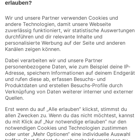
Bleib auf dem Laufenden mit unserem Newsletter
Der toom Newsletter: Keine Angebote und Aktionen mehr verpassen!
Zur Newsletter Anmeldung
Folge uns
Zahlungsarten
Versandarten
Sicher einkaufen
Jetzt die toom-App herunterladen