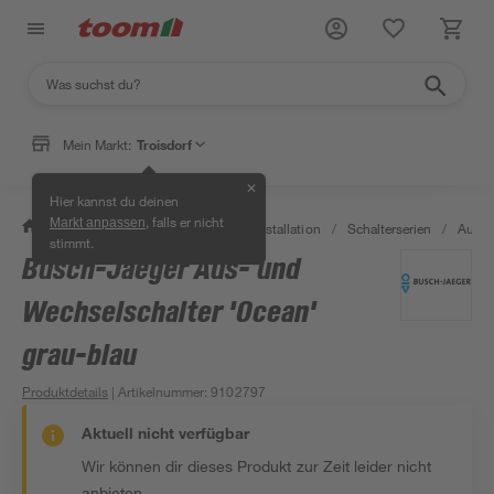
Mein Markt:
Troisdorf
✕
Hier kannst du deinen
, falls er nicht
Markt anpassen
/
Bauen & Renovieren
/
Elektroinstallation
/
Schalterserien
/
Aufpu
stimmt.
Busch-Jaeger Aus- und
Wechselschalter 'Ocean'
grau-blau
Produktdetails
| Artikelnummer
:
9102797
Aktuell nicht verfügbar
Wir können dir dieses Produkt zur Zeit leider nicht
anbieten.