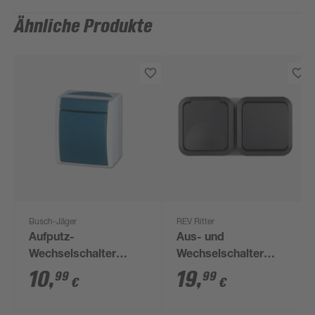
Ähnliche Produkte
Busch-Jäger
REV Ritter
Aufputz-
Aus- und
Wechselschalter
Wechselschalter
'Ocean' grau/blaugrün
'Aquastorm' grau
10
,
19
,
99
99
€
€