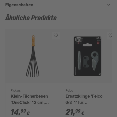
Eigenschaften
Ähnliche Produkte
Fiskars
Felco
Klein-Fächerbesen
Ersatzklinge 'Felco
'OneClick' 12 cm,
6/3-1' für
ohne Handgriff
Gartenschere
14
,
21
,
99
99
€
€