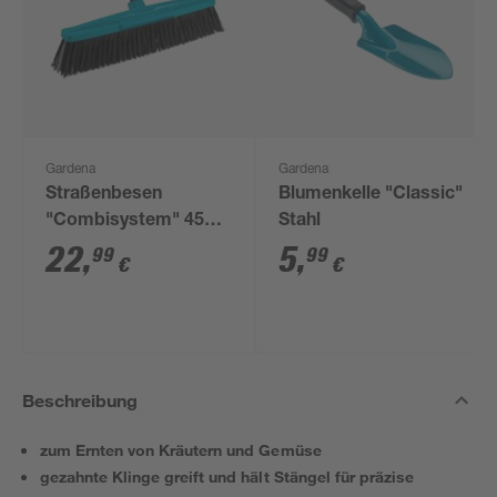
Gardena
Gardena
Straßenbesen
Blumenkelle "Classic"
"Combisystem" 45
Stahl
cm
22
,
5
,
99
99
€
€
Beschreibung
zum Ernten von Kräutern und Gemüse
gezahnte Klinge greift und hält Stängel für präzise