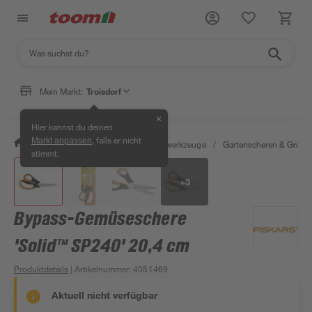
Mein Markt:
Troisdorf
✕
Hier kannst du deinen
, falls er nicht
Markt anpassen
/
Garten & Freizeit
/
Gartenhandwerkzeuge
/
Gartenscheren & Grass
stimmt.
+
3
Bypass-Gemüseschere
'Solid™ SP240' 20,4 cm
Produktdetails
| Artikelnummer
:
4051469
Aktuell nicht verfügbar