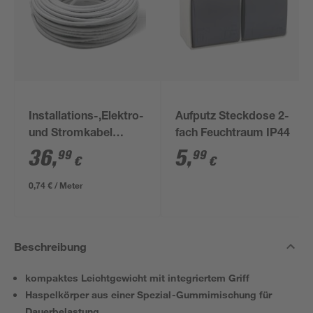
Installations-,Elektro-
Aufputz Steckdose 2-
und Stromkabel
fach Feuchtraum IP44
NYM-J 3x1,5mm² 50
36
,
5
,
99
99
€
€
m
0,74 € / Meter
Beschreibung
kompaktes Leichtgewicht mit integriertem Griff
Haspelkörper aus einer Spezial-Gummimischung für
Dauerbelastung