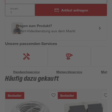
Anzahl:
Artikel anfragen
Fragen zum Produkt?
Sofort-Videoberatung aus dem Markt
Unsere passenden Services
Handwerksservice
Mietgeräteservice
Miettra
Häufig dazu gekauft
Bestseller
Bestseller