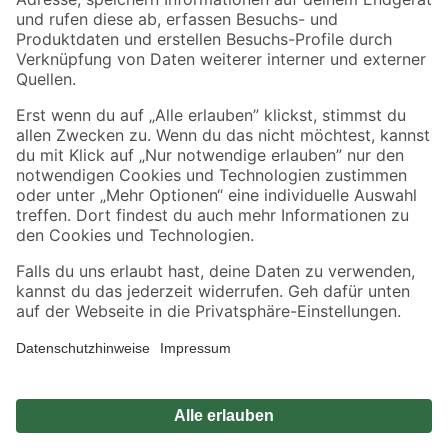
Zahlungsarten
Versandarten
Sicher einkaufen
Jetzt die toom-App herunterladen
Alle Preisangaben in EUR inkl. gesetzl. MwSt.. Die dargestellten Angebote sind unter
Umständen nicht in allen Märkten verfügbar. Die angegebenen Verfügbarkeiten beziehen
sich auf den unter "Mein Markt" ausgewählten toom Baumarkt. Alle Angebote und
Produkte nur solange der Vorrat reicht.
*Paketversand ab 59 € versandkostenfrei, gilt nicht für Artikel mit Speditionsversand, hier
fallen zusätzliche Versandkosten an.
Datenschutz
Privatsphäre
Impressum
AGB
Nutzungsbedingungen
Widerrufsrecht
Vertrag widerrufen