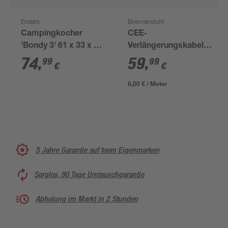
Enders
Brennenstuhl
Campingkocher
CEE-
'Bondy 3' 61 x 33 x 32
Verlängerungskabel
cm
orange 10 m, Stecker
74
,
59
,
99
99
€
€
und Winkelkupplung
6,00 € / Meter
5 Jahre Garantie auf toom Eigenmarken
Sorglos, 90 Tage Umtauschgarantie
Abholung im Markt in 2 Stunden