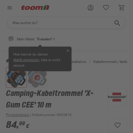
Mein Markt:
Troisdorf
✕
Hier kannst du deinen
, falls er nicht
Markt anpassen
/
Bauen & Renovieren
/
Elektroinstallation
/
Kabeltrommeln, Verläng
stimmt.
Camping-Kabeltrommel 'X-
Gum CEE' 10 m
Produktdetails
| Artikelnummer
:
9050818
84
,
99
€