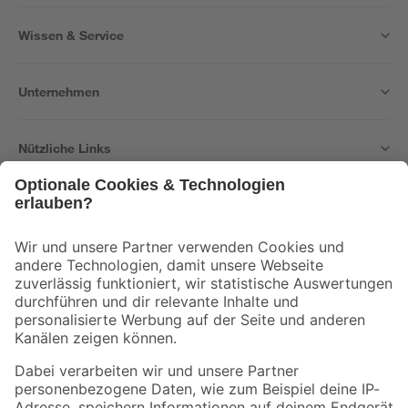
Wissen & Service
Unternehmen
Nützliche Links
Bleib auf dem Laufenden mit unserem Newsletter
Der toom Newsletter: Keine Angebote und Aktionen mehr verpassen!
Zur Newsletter Anmeldung
Folge uns