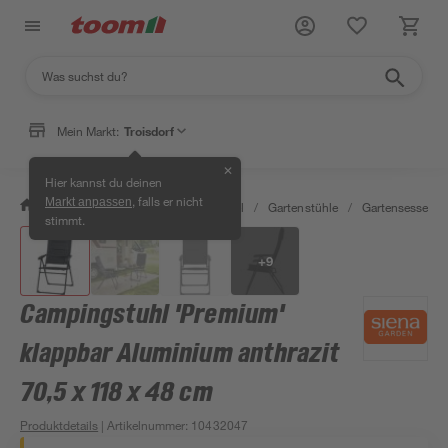
Mein Markt:
Troisdorf
✕
Hier kannst du deinen
, falls er nicht
Markt anpassen
/
Garten & Freizeit
/
Gartenmöbel
/
Gartenstühle
/
Gartensessel
/
stimmt.
+
9
Campingstuhl 'Premium'
klappbar Aluminium anthrazit
70,5 x 118 x 48 cm
Produktdetails
| Artikelnummer
:
10432047