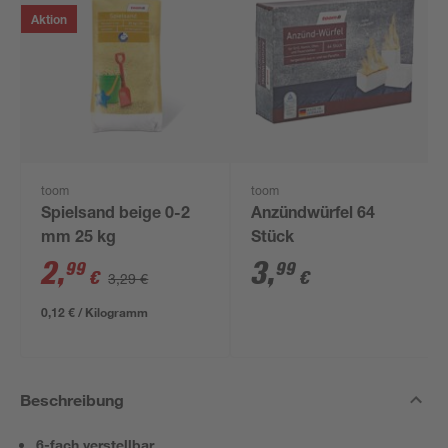
Aktion
toom
toom
Spielsand beige 0-2
Anzündwürfel 64
mm 25 kg
Stück
2
,
3
,
99
99
€
€
3,29 €
0,12 € / Kilogramm
Beschreibung
6-fach verstellbar