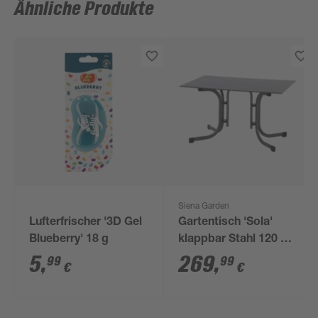
Ähnliche Produkte
Siena Garden
Lufterfrischer '3D Gel
Gartentisch 'Sola'
Blueberry' 18 g
klappbar Stahl 120 x
80 x 70 cm
5
,
269
,
99
99
€
€