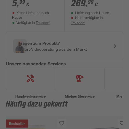
80 x 70 cm
5
,
269
,
99
99
€
€
Keine Lieferung nach
Lieferung nach Hause
Hause
Nicht verfügbar in
Troisdorf
Troisdorf
Verfügbar in
Fragen zum Produkt?
Sofort-Videoberatung aus dem Markt
Unsere passenden Services
Handwerksservice
Mietgeräteservice
Miettra
Häufig dazu gekauft
Bestseller