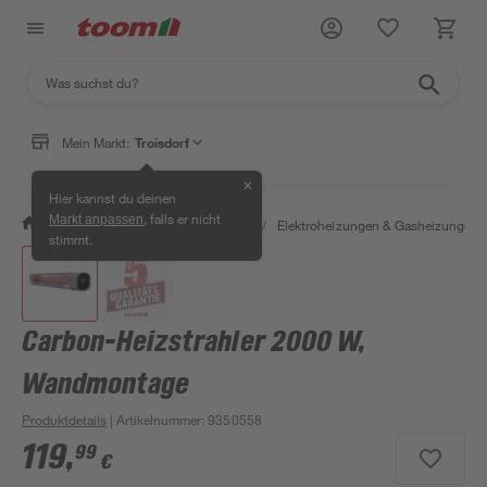
Mein Markt:
Troisdorf
✕
Hier kannst du deinen
, falls er nicht
Markt anpassen
/
Bauen & Renovieren
/
Heizen
/
Elektroheizungen & Gasheizungen
stimmt.
Carbon-Heizstrahler 2000 W,
Wandmontage
Produktdetails
| Artikelnummer
:
9350558
119
,
99
€