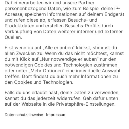
Zahlungsarten
Versandarten
Sicher einkaufen
Jetzt die toom-App herunterladen
Alle Preisangaben in EUR inkl. gesetzl. MwSt.. Die dargestellten Angebote sind unter
Umständen nicht in allen Märkten verfügbar. Die angegebenen Verfügbarkeiten beziehen
sich auf den unter "Mein Markt" ausgewählten toom Baumarkt. Alle Angebote und
Produkte nur solange der Vorrat reicht.
*Paketversand ab 59 € versandkostenfrei, gilt nicht für Artikel mit Speditionsversand, hier
fallen zusätzliche Versandkosten an.