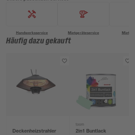
Handwerksservice
Mietgeräteservice
Miettra
Häufig dazu gekauft
toom
Deckenheizstrahler
2in1 Buntlack