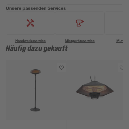
Unsere passenden Services
Handwerksservice
Mietgeräteservice
Miettra
Häufig dazu gekauft