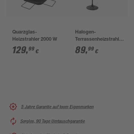
Quarzglas-
Halogen-
Heizstrahler 2000 W
Terrassenheizstrahler
1500 W
129
,
89
,
99
99
€
€
5 Jahre Garantie auf toom Eigenmarken
Sorglos, 90 Tage Umtauschgarantie