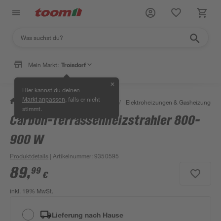
Mein Markt:
Troisdorf
✕
Hier kannst du deinen
, falls er nicht
Markt anpassen
/
Bauen & Renovieren
/
Heizen
/
Elektroheizungen & Gasheizungen
stimmt.
Carbon-Terrassenheizstrahler 800-
900 W
Produktdetails
| Artikelnummer
:
9350595
89
,
99
€
inkl. 19% MwSt.
Lieferung nach Hause