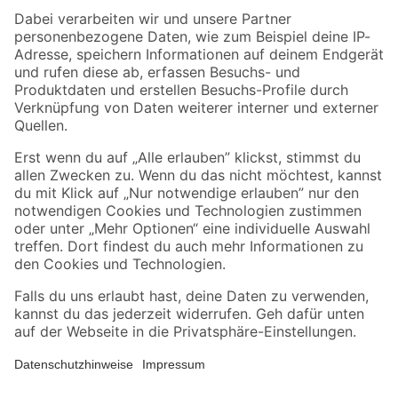
Zahlungsarten
Versandarten
Sicher einkaufen
Jetzt die toom-App herunterladen
Alle Preisangaben in EUR inkl. gesetzl. MwSt.. Die dargestellten Angebote sind unter
Umständen nicht in allen Märkten verfügbar. Die angegebenen Verfügbarkeiten beziehen
sich auf den unter "Mein Markt" ausgewählten toom Baumarkt. Alle Angebote und
Produkte nur solange der Vorrat reicht.
*Paketversand ab 59 € versandkostenfrei, gilt nicht für Artikel mit Speditionsversand, hier
fallen zusätzliche Versandkosten an.