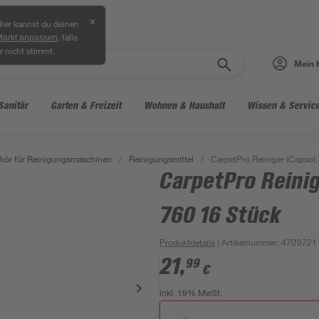
✕
ier kannst du deinen
, falls
Markt anpassen
r nicht stimmt.
Mein 
Sanitär
Garten & Freizeit
Wohnen & Haushalt
Wissen & Servic
hör für Reinigungsmaschinen
/
Reinigungsmittel
/
CarpetPro Reiniger iCapsol
CarpetPro Reinig
760 16 Stück
Produktdetails
| Artikelnummer
:
4700721
21
,
99
€
inkl. 19% MwSt.