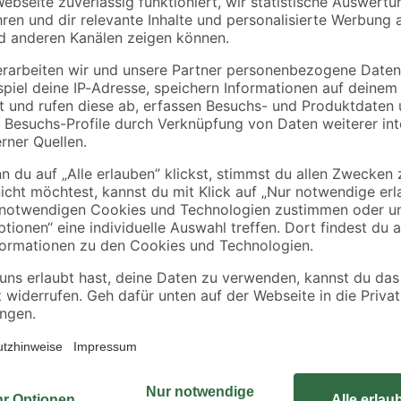
EL 324 70 g
'High Tech 5W-40' 5 l
14
,
62
,
99
99
€
€
19,93 € / Kilogramm
12,60 € / Liter
CarpetPro Reiniger iCapsol, Tabs 
extraktion textiler Beläge und
mit Encapsulation-Technologie. In 
Spülaufwand.
rch schnelle Wiederbegehbarkeit
stabs