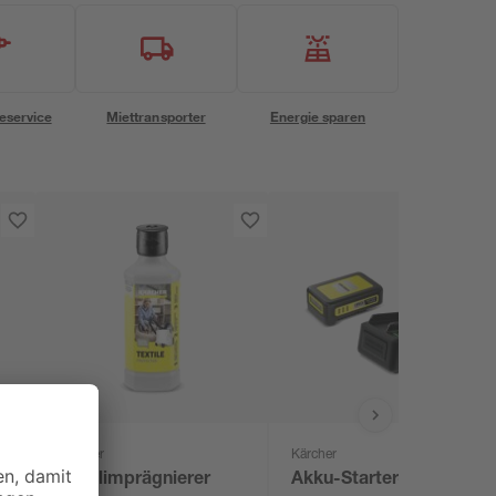
eservice
Miettransporter
Energie sparen
Kärcher
Kärcher
Textilimprägnierer
Akku-Starter-Set