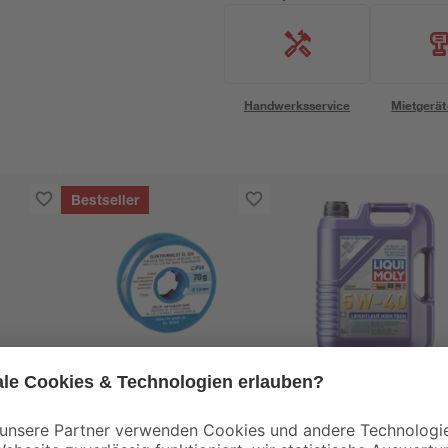
Handwerksservice
Mietgerät
Bestseller
CFH
Liqui Moly
'RM
Elektoniklot bleifrei
Leichtlauf-Motoröl