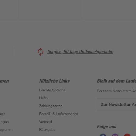
Sorglos, 90 Tage Umtauschgarantie
hmen
Nützliche Links
Bleib auf dem Lauf
Leichte Sprache
Der toom Newsletter: K
Hilfe
Zur Newsletter 
Zahlungsarten
eit
Bestell- & Lieferservices
ungen
Versand
Folge uns
Programm
Rückgabe