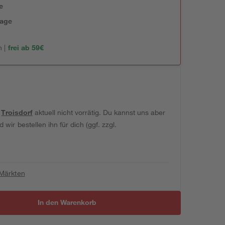
e
tage
 |
frei ab 59€
t
Troisdorf
aktuell nicht vorrätig. Du kannst uns aber
wir bestellen ihn für dich (ggf. zzgl.
 Märkten
In den Warenkorb