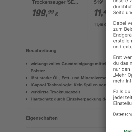
Trockensauger 'SE
519'
4004' 1000 W
199
,
11
,
99
49
€
€
11,49 € / Liter
Beschreibung
wirkungsvolles Grundreinigungsmittel für die Sprüh
Polster
löst starke Öl-, Fett- und Mineralverschmutzungen
iCapsol Technologie: Kein Spülen notwendig, dadu
verkürzte Trocknungszeit
Hautschutz durch Einzelverpackung der Reinigung
Eigenschaften