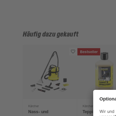
Häufig dazu gekauft
Bestseller
Kärcher
Kärcher
Nass- und
Teppichreiniger 