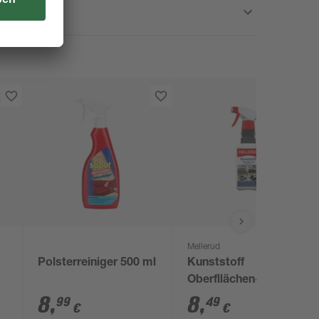
Mellerud
Polsterreiniger 500 ml
Kunststoff
Oberfllächen-Reiniger
0,5 l
8
,
8
,
99
49
€
€