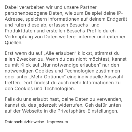
Zahlungsarten
Versandarten
Sicher einkaufen
Jetzt die toom-App herunterladen
Alle Preisangaben in EUR inkl. gesetzl. MwSt.. Die dargestellten Angebote sind unter
Umständen nicht in allen Märkten verfügbar. Die angegebenen Verfügbarkeiten beziehen
sich auf den unter "Mein Markt" ausgewählten toom Baumarkt. Alle Angebote und
Produkte nur solange der Vorrat reicht.
*Paketversand ab 59 € versandkostenfrei, gilt nicht für Artikel mit Speditionsversand, hier
fallen zusätzliche Versandkosten an.