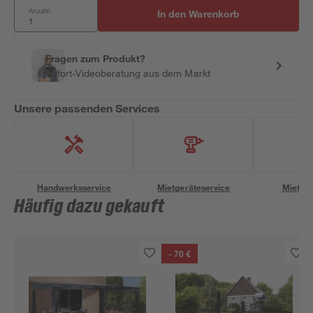
Anzahl:
In den Warenkorb
Fragen zum Produkt?
Sofort-Videoberatung aus dem Markt
Unsere passenden Services
Handwerksservice
Mietgeräteservice
Miettra
Häufig dazu gekauft
- 70 €