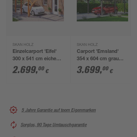
SKAN HOLZ
SKAN HOLZ
Einzelcarport 'Eifel'
Carport 'Emsland'
300 x 541 cm eiche
354 x 604 cm grau
hell mit Bogen
Aluminiumdach
2.699
,
3.699
,
00
00
€
€
5 Jahre Garantie auf toom Eigenmarken
Sorglos, 90 Tage Umtauschgarantie