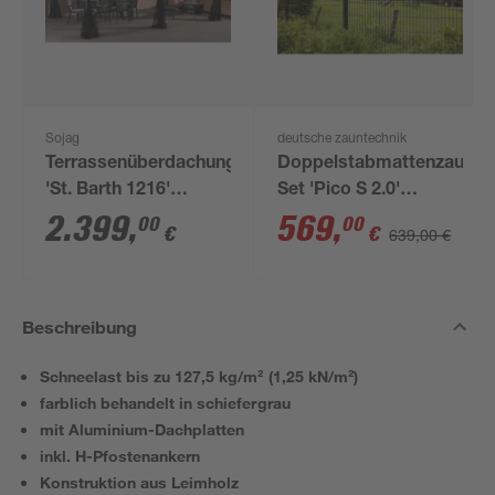
Sojag
deutsche zauntechnik
Terrassenüberdachung
Doppelstabmattenzaun-
'St. Barth 1216'
Set 'Pico S 2.0'
anthrazit
anthrazit 1800 x 120
2.399
,
569
,
00
00
€
€
639,00 €
Aluminium363 x 484 x
cm
240 cm
Beschreibung
Schneelast bis zu 127,5 kg/m² (1,25 kN/m²)
farblich behandelt in schiefergrau
mit Aluminium-Dachplatten
inkl. H-Pfostenankern
Konstruktion aus Leimholz