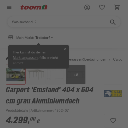
Mein Markt:
Troisdorf
✕
Hier kannst du deinen
, falls er nicht
Markt anpassen
/
Garten & Freizeit
/
Carports & Terrassenüberdachungen
/
Carports
stimmt.
+
2
Carport 'Emsland' 404 x 604
cm grau Aluminiumdach
Produktdetails
| Artikelnummer
:
4302407
4.299
,
00
€