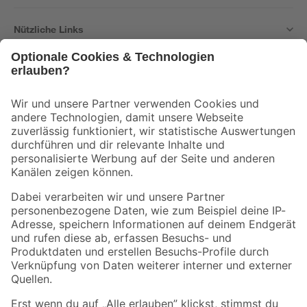
Nützliche Links
Bleib auf dem Laufenden mit unserem Newsletter
Der toom Newsletter: Keine Angebote und Aktionen mehr verpassen!
Zur Newsletter Anmeldung
Folge uns
Zahlungsarten
Versandarten
Sicher einkaufen