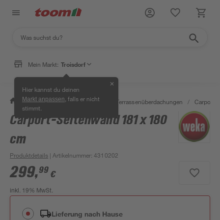
Mein Markt:
Troisdorf
✕
Hier kannst du deinen
, falls er nicht
Markt anpassen
/
Garten & Freizeit
/
Carports & Terrassenüberdachungen
/
Carports
stimmt.
Carport-Seitenwand 181 x 180
cm
Produktdetails
| Artikelnummer
:
4310202
299
,
99
€
inkl. 19% MwSt.
Lieferung nach Hause