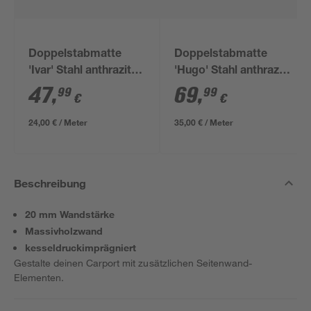
Doppelstabmatte
Doppelstabmatte
'Ivar' Stahl anthrazit
'Hugo' Stahl anthrazit
200 x 123 cm
200 x 180 cm
47
,
69
,
99
99
€
€
24,00 € / Meter
35,00 € / Meter
Beschreibung
20 mm Wandstärke
Massivholzwand
kesseldruckimprägniert
Gestalte deinen Carport mit zusätzlichen Seitenwand-
Elementen.