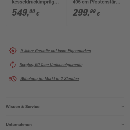
kesseldruckimprägniert
495 cm Pfostenstärke
300 x 500 cm
7 x 7 cm
549
,
299
,
00
99
€
€
5 Jahre Garantie auf toom Eigenmarken
Sorglos, 90 Tage Umtauschgarantie
Abholung im Markt in 2 Stunden
Wissen & Service
Unternehmen