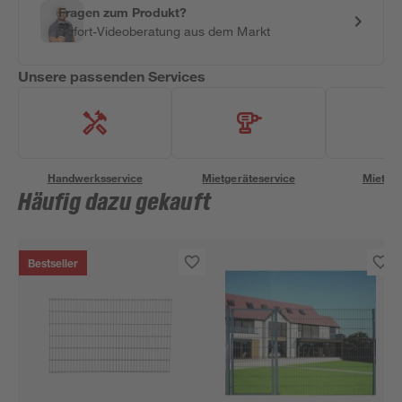
Fragen zum Produkt?
Sofort-Videoberatung aus dem Markt
Unsere passenden Services
Handwerksservice
Mietgeräteservice
Miettra
Häufig dazu gekauft
Bestseller