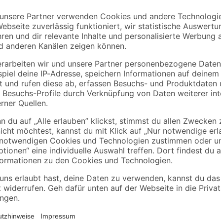
Kopp
dose
Schwere
CEE-Stecker 5-polig
Gummileitung H07
32 A ohne
RN-F5G 2,5 schwarz
Phasenwender
6
,
8
,
99
39
€
€
/ Meter
Mit dem 5-poligen CEE-Stecker vo
Spannungen im 400-Volt-Bereich 
Schnellverschlusses können Sie j
verbinden. Das robuste Kunststoff
äußeren Einwirkungen wie Stößen 
16 Ampere ausgelegt.