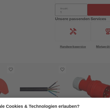
Anzahl:
Unsere passenden Services
Handwerksservice
Mietgerät