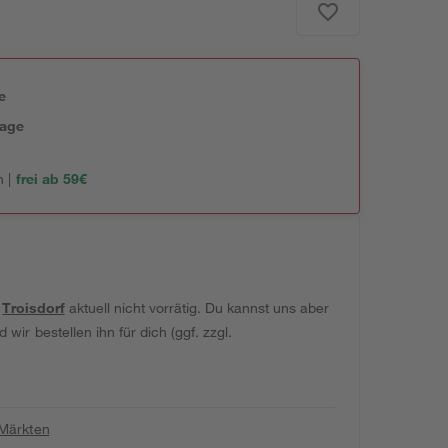
e
tage
 |
frei ab 59€
t
Troisdorf
aktuell nicht vorrätig. Du kannst uns aber
wir bestellen ihn für dich (ggf. zzgl.
 Märkten