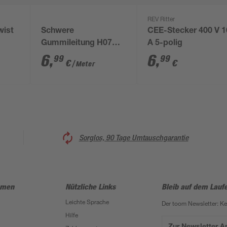
REV Ritter
wist
Schwere
CEE-Stecker 400 V 1
Gummileitung H07
A 5-polig
RN-F5G 2,5 schwarz
6
,
6
,
99
99
€
€
/ Meter
Sorglos, 90 Tage Umtauschgarantie
hmen
Nützliche Links
Bleib auf dem Lauf
Leichte Sprache
Der toom Newsletter: K
Hilfe
Zur Newsletter 