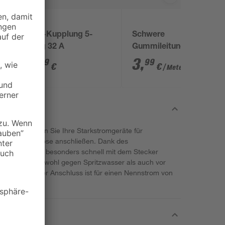
Kopp
CEE-Kupplung 5-
Schwere
polig 32 A
Gummileitung
'H07RN-F' 5-adrig
9
,
3
,
99
99
€
€
/ Meter
n Kopp können Sie Ihre Starkstromgeräte für
an die Steckdose anschließen. Dank des
egliche Geräte besonders schnell mit dem Stecker
gehäuse ist sowohl gegen Spritzwasser als auch vor
geschützt. Der Anschluss ist für einen Nennstrom von