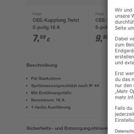
Kopp
Kopp
CEE-Kupplung Twist
CEE-Wandsteck
5-polig 16 A
5-polig 16 A
7
,
9
,
99
99
€
€
Beschreibung
Für Starkstrom
Spritzwassergeschützt nach IP 44
Mit Einführungstülle
Nennstrom: 16 A
1-fache Ausführung
Sicherheits- und Entsorgungshinweise