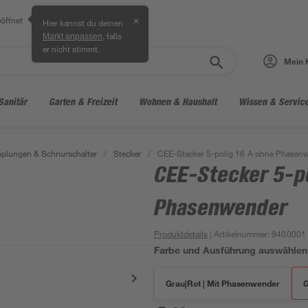
öffnet
✕
Hier kannst du deinen
, falls
Markt anpassen
er nicht stimmt.
Mein 
Sanitär
Garten & Freizeit
Wohnen & Haushalt
Wissen & Servic
pplungen & Schnurschalter
/
Stecker
/
CEE-Stecker 5-polig 16 A ohne Phasen
CEE-Stecker 5-po
Phasenwender
Produktdetails
| Artikelnummer
:
9400001
Farbe und Ausführung auswählen
Grau|Rot | Mit Phasenwender
G