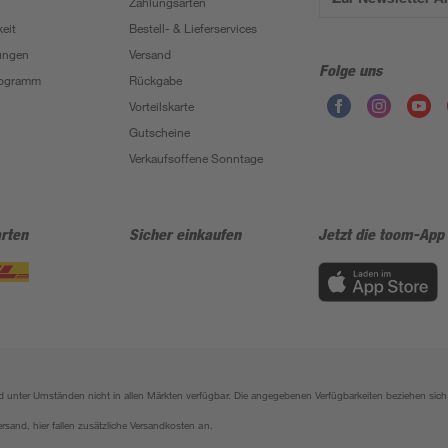
Zahlungsarten
eit
Bestell- & Lieferservices
ungen
Versand
Folge uns
Programm
Rückgabe
Vorteilskarte
Gutscheine
Verkaufsoffene Sonntage
rten
Sicher einkaufen
Jetzt die toom-App
sind unter Umständen nicht in allen Märkten verfügbar. Die angegebenen Verfügbarkeiten beziehen s
ersand, hier fallen zusätzliche Versandkosten an.