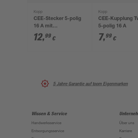
Kopp
Kopp
CEE-Stecker 5-polig
CEE-Kupplung T
16 A mit
5-polig 16 A
Phasenwender
12
,
7
,
99
99
€
€
5 Jahre Garantie auf toom Eigenmarken
Wissen & Service
Unterne
Handwerksservice
Über uns
Entsorgungsservice
Karriere