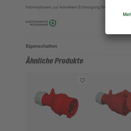
Informationen zur korrekten Entsorgung findest du
hier
.
Eigenschaften
Ähnliche Produkte