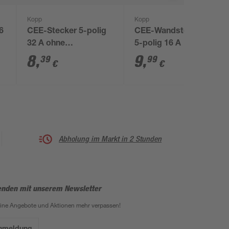
Kopp
Kopp
6
CEE-Stecker 5-polig
CEE-Wandsteckdose
32 A ohne
5-polig 16 A
Phasenwender
8
,
9
,
39
99
€
€
Abholung im Markt in 2 Stunden
enden mit unserem Newsletter
eine Angebote und Aktionen mehr verpassen!
Anmeldung