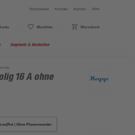
Vorteilskarte
Kontakt
Karriere
Hilfe
Konto
Merkliste
Warenkorb
e
Angebote & Neuheiten
wender
lig 16 A ohne
rau|Rot | Ohne Phasenwender