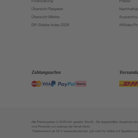
Finanzierung
Presse
Übersicht Ratgeber
Nachhaltigk
Übersicht Märkte
Auszeichn
DIY-Städte-Index 2026
Affiliate-
Zahlungsarten
Versanda
Alle Preisangaben in EUR inkl. gesetzl. MwSt.. Die dargestellten Angebote 
und Produkte nur solange der Vorrat reicht.
*Paketversand ab 59 € versandkostenfrei, gilt nicht für Artikel mit Speditionsv