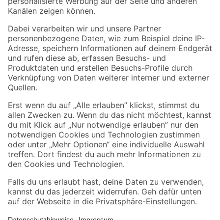
Folge uns
Zahlungsarten
Versandarten
Sicher einkaufen
Jetzt die toom-App herunterladen
Alle Preisangaben in EUR inkl. gesetzl. MwSt.. Die dargestellten Angebote sind unter
Umständen nicht in allen Märkten verfügbar. Die angegebenen Verfügbarkeiten beziehen
sich auf den unter "Mein Markt" ausgewählten toom Baumarkt. Alle Angebote und
Produkte nur solange der Vorrat reicht.