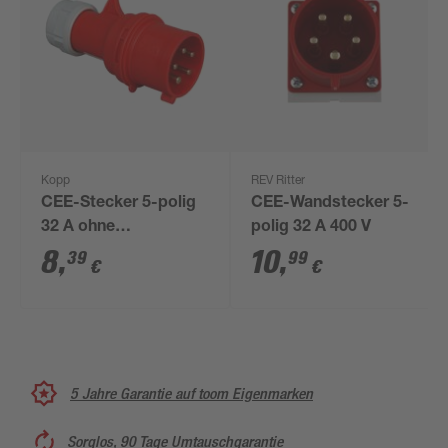
Kopp
REV Ritter
CEE-Stecker 5-polig
CEE-Wandstecker 5-
32 A ohne
polig 32 A 400 V
Phasenwender
8
,
10
,
39
99
€
€
5 Jahre Garantie auf toom Eigenmarken
Sorglos, 90 Tage Umtauschgarantie