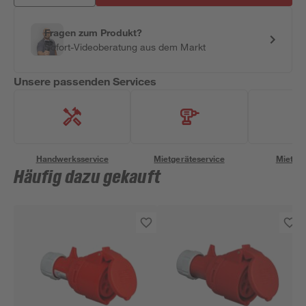
Fragen zum Produkt?
Sofort-Videoberatung aus dem Markt
Unsere passenden Services
Handwerksservice
Mietgeräteservice
Miettra
Häufig dazu gekauft