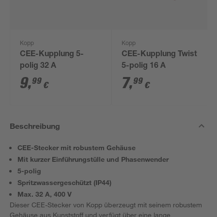
Kopp
Kopp
CEE-Kupplung 5-
CEE-Kupplung Twist
polig 32 A
5-polig 16 A
9
,
7
,
99
99
€
€
Beschreibung
CEE-Stecker mit robustem Gehäuse
Mit kurzer Einführungstülle und Phasenwender
5-polig
Spritzwassergeschützt (IP44)
Max. 32 A, 400 V
Dieser CEE-Stecker von Kopp überzeugt mit seinem robustem
Gehäuse aus Kunststoff und verfügt über eine lange