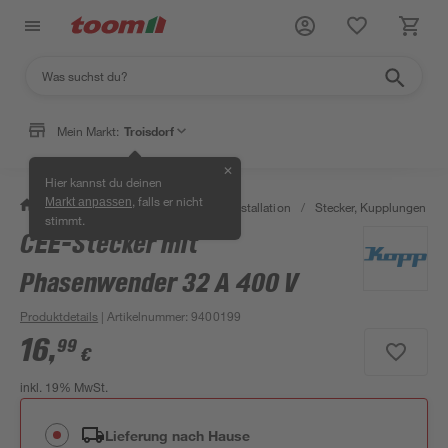
Mein Markt:
Troisdorf
✕
Hier kannst du deinen
, falls er nicht
Markt anpassen
/
Bauen & Renovieren
/
Elektroinstallation
/
Stecker, Kupplungen & S
stimmt.
CEE-Stecker mit
Phasenwender 32 A 400 V
Produktdetails
| Artikelnummer
:
9400199
16
,
99
€
inkl. 19% MwSt.
Lieferung nach Hause