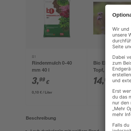
B1
Rindenmulch 0-40
Bio Eisenkraut, 
mm 40 l
Topf, 3er-Set
3
,
14
,
99
99
€
€
0,10 € / Liter
Beschreibung
Laub dunkelgrün mit weißem Rand