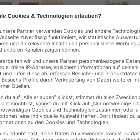
Aktion
toom
toom
9 cm
Spielsand beige 0-2
Blumenerde torffrei
mm 25 kg
50 l
2
,
9
,
99
99
€
€
3,29 €
0,12 € / Kilogramm
0,20 € / Liter