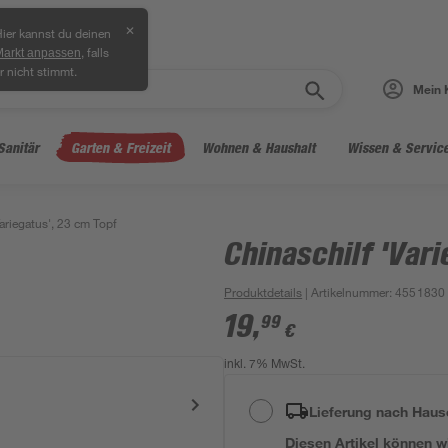
✕
ier kannst du deinen
, falls
Markt anpassen
r nicht stimmt.
Mein 
Sanitär
Garten & Freizeit
Wohnen & Haushalt
Wissen & Servic
ariegatus', 23 cm Topf
Chinaschilf 'Var
Produktdetails
| Artikelnummer
:
4551830
19
,
99
€
inkl. 7% MwSt.
Lieferung nach Haus
Diesen Artikel können wir