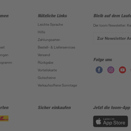
hmen
Nützliche Links
Bleib auf dem Lauf
Leichte Sprache
Der toom Newsletter: K
Hilfe
Zur Newsletter 
Zahlungsarten
eit
Bestell- & Lieferservices
ungen
Versand
Folge uns
Programm
Rückgabe
Vorteilskarte
Gutscheine
Verkaufsoffene Sonntage
rten
Sicher einkaufen
Jetzt die toom-App