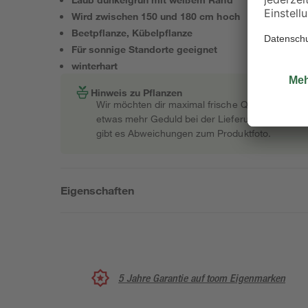
Wird zwischen 150 und 180 cm hoch
Beetpflanze, Kübelpflanze
Für sonnige Standorte geeignet
winterhart
Hinweis zu Pflanzen
Wir möchten dir maximal frische Qualität garant
etwas mehr Geduld bei der Lieferung bitten müss
gibt es Abweichungen zum Produktfoto.
Eigenschaften
5 Jahre Garantie auf toom Eigenmarken