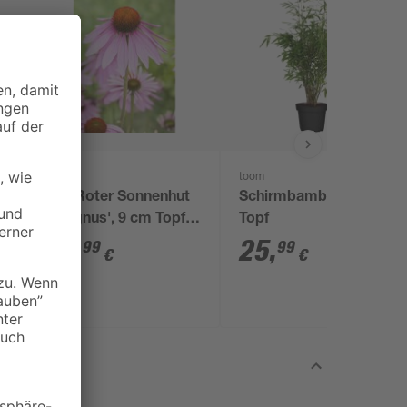
toom
Bio Roter Sonnenhut
Schirmbambus 23 cm
'Magnus', 9 cm Topf,
Topf
3er-Set
14
,
25
,
99
99
€
€