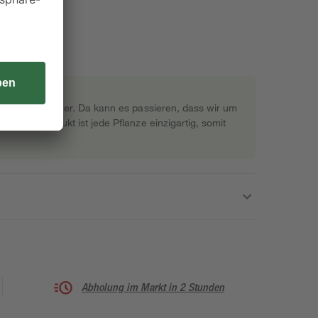
rekt beim Gärtner. Da kann es passieren, dass wir um
s Naturprodukt ist jede Pflanze einzigartig, somit
Abholung im Markt in 2 Stunden