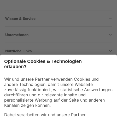
Wissen & Service
Unternehmen
Nützliche Links
Bleib auf dem Laufenden mit unserem Newsletter
Der toom Newsletter: Keine Angebote und Aktionen mehr verpassen!
Zur Newsletter Anmeldung
Folge uns