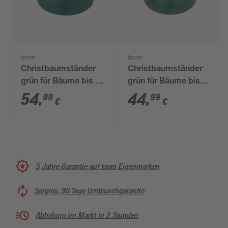
toom
toom
Christbaumständer
Christbaumständer
grün für Bäume bis 3
grün für Bäume bis
m
2,5 m
54
,
44
,
99
99
€
€
5 Jahre Garantie auf toom Eigenmarken
Sorglos, 90 Tage Umtauschgarantie
Abholung im Markt in 2 Stunden