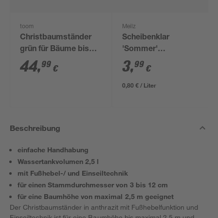
toom
Meilz
Christbaumständer
Scheibenklar
grün für Bäume bis
'Sommer'
2,5 m
Zitronenduft 5 l
44
,
3
,
99
99
€
€
0,80 € / Liter
Beschreibung
einfache Handhabung
Wassertankvolumen 2,5 l
mit Fußhebel-/ und Einseiltechnik
für einen Stammdurchmesser von 3 bis 12 cm
für eine Baumhöhe von maximal 2,5 m geeignet
Der Christbaumständer in anthrazit mit Fußhebelfunktion und
Einseiltechnik ist für eine Baumhöhe bis maximal 2,5 m und