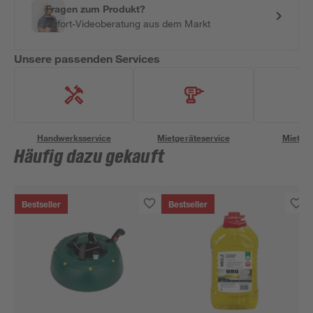
Fragen zum Produkt?
Sofort-Videoberatung aus dem Markt
Unsere passenden Services
Handwerksservice
Mietgeräteservice
Miettra
Häufig dazu gekauft
Bestseller
Bestseller