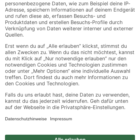
Zahlungsarten
Versandarten
Sicher einkaufen
Jetzt die toom-App herunterladen
Alle Preisangaben in EUR inkl. gesetzl. MwSt.. Die dargestellten Angebote sind unter
Umständen nicht in allen Märkten verfügbar. Die angegebenen Verfügbarkeiten beziehen
sich auf den unter "Mein Markt" ausgewählten toom Baumarkt. Alle Angebote und
Produkte nur solange der Vorrat reicht.
*Paketversand ab 59 € versandkostenfrei, gilt nicht für Artikel mit Speditionsversand, hier
fallen zusätzliche Versandkosten an.
Datenschutz
Privatsphäre
Impressum
AGB