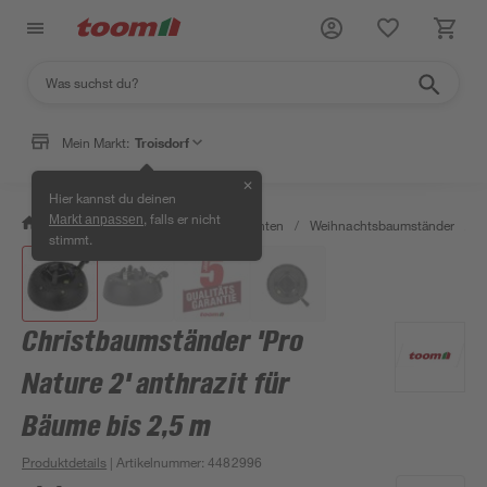
Mein Markt:
Troisdorf
✕
Hier kannst du deinen
, falls er nicht
Markt anpassen
/
Wohnen & Haushalt
/
Weihnachten
/
Weihnachtsbaumständer
/
C
stimmt.
Christbaumständer 'Pro
Nature 2' anthrazit für
Bäume bis 2,5 m
Produktdetails
| Artikelnummer
:
4482996