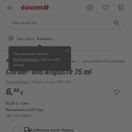
Mein Markt:
Troisdorf
✕
Hier kannst du deinen
, falls er nicht
Markt anpassen
/
Garten & Freizeit
/
Auto & Fahrrad
/
Autozubehör & Autopflege
/
stimmt.
Chrom- und Alupaste 75 ml
Produktdetails
| Artikelnummer
:
1990120
6
,
99
€
93,20 € / Liter
Paketinhalt:
0,075 Liter
inkl. 19% MwSt.
Lieferung nach Hause