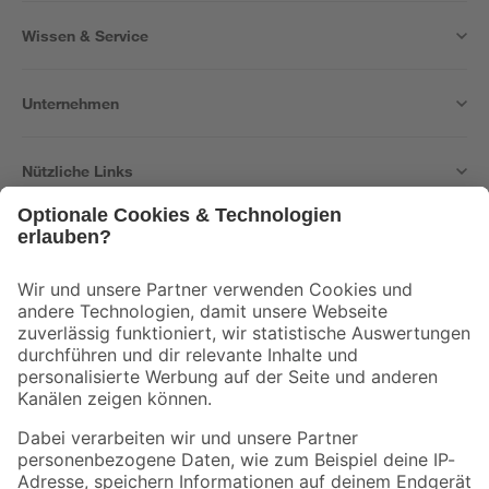
Wissen & Service
Unternehmen
Nützliche Links
Bleib auf dem Laufenden mit unserem Newsletter
Der toom Newsletter: Keine Angebote und Aktionen mehr verpassen!
Zur Newsletter Anmeldung
Folge uns