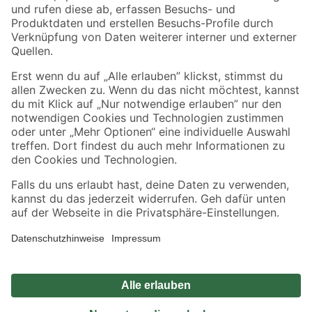
Zahlungsarten
Versandarten
Sicher einkaufen
Jetzt die toom-App herunterladen
Alle Preisangaben in EUR inkl. gesetzl. MwSt.. Die dargestellten Angebote sind unter
Umständen nicht in allen Märkten verfügbar. Die angegebenen Verfügbarkeiten beziehen
sich auf den unter "Mein Markt" ausgewählten toom Baumarkt. Alle Angebote und
Produkte nur solange der Vorrat reicht.
*Paketversand ab 59 € versandkostenfrei, gilt nicht für Artikel mit Speditionsversand, hier
fallen zusätzliche Versandkosten an.
Datenschutz
Privatsphäre
Impressum
AGB
Nutzungsbedingungen
Widerrufsrecht
Vertrag widerrufen