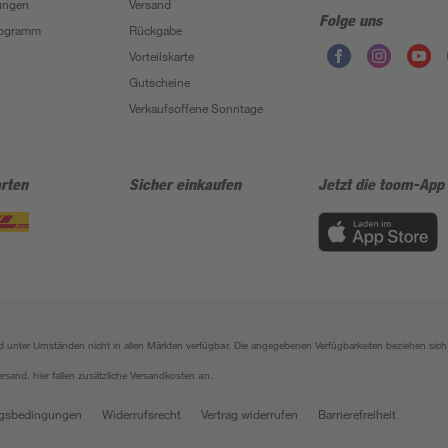
ungen
Versand
Folge uns
Programm
Rückgabe
Vorteilskarte
Gutscheine
Verkaufsoffene Sonntage
rten
Sicher einkaufen
Jetzt die toom-App
sind unter Umständen nicht in allen Märkten verfügbar. Die angegebenen Verfügbarkeiten beziehen s
ersand, hier fallen zusätzliche Versandkosten an.
gsbedingungen
Widerrufsrecht
Vertrag widerrufen
Barrierefreiheit