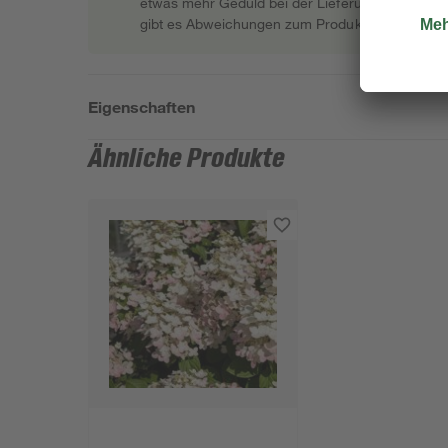
etwas mehr Geduld bei der Lieferung bitten müss
gibt es Abweichungen zum Produktfoto.
Eigenschaften
Ähnliche Produkte