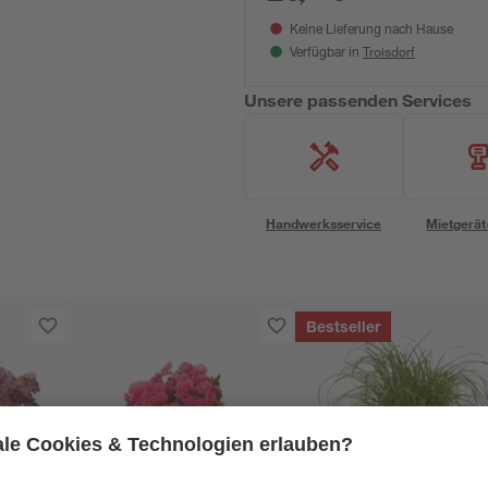
Keine Lieferung nach Hause
Troisdorf
Verfügbar in
Unsere passenden Services
Handwerksservice
Mietgerät
Bestseller