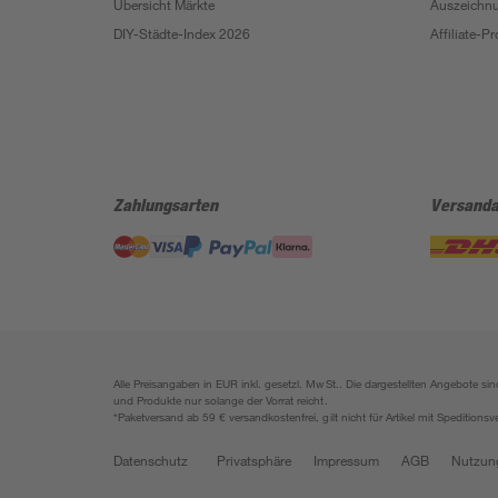
Übersicht Märkte
Auszeichn
DIY-Städte-Index 2026
Affiliate-
Zahlungsarten
Versanda
Alle Preisangaben in EUR inkl. gesetzl. MwSt.. Die dargestellten Angebote 
und Produkte nur solange der Vorrat reicht.
*Paketversand ab 59 € versandkostenfrei, gilt nicht für Artikel mit Speditionsv
Datenschutz
Privatsphäre
Impressum
AGB
Nutzun