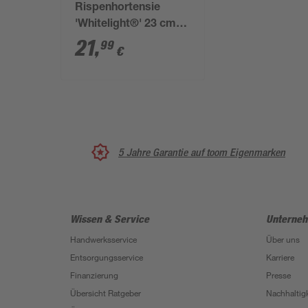
Rispenhortensie
'Whitelight®' 23 cm
Topf
21
,
99
€
5 Jahre Garantie auf toom Eigenmarken
Wissen & Service
Unterne
Handwerksservice
Über uns
Entsorgungsservice
Karriere
Finanzierung
Presse
Übersicht Ratgeber
Nachhaltigk