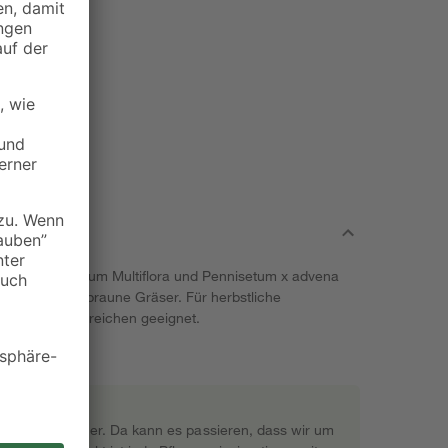
s Chrysanthemum Multiflora und Pennisetum x advena
auffällige, rotbraune Gräser. Für herbstliche
er Eingangsbereichen geeignet.
rekt beim Gärtner. Da kann es passieren, dass wir um