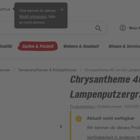
öffnet
✕
Hier kannst du deinen
, falls
Markt anpassen
er nicht stimmt.
Mein 
Sanitär
Garten & Freizeit
Wohnen & Haushalt
Wissen & Servic
lanzen
/
Terrassenpflanzen & Kübelpflanzen
/
Chrysantheme 40 cm mit Lampen
Chrysantheme 4
Lampenputzergra
Produktdetails
| Artikelnummer
:
1043193
Aktuell nicht verfügbar
Wir können dir dieses Produ
Verfügbarkeit in anderen 