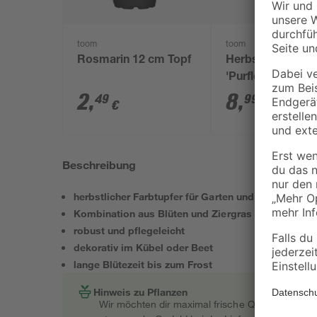
toom
toom
Rosmarin 12 cm Topf
Herbstpflanzen-
'Purfleur' 6er-Tra
2
,
8
,
49
99
€
€
Beschreibung
herbstlicher Farbtupfer für Garten und Terrasse
Kombination aus Blüten und Ziergras
robust und pflegeleicht
dekorativ im Kübel oder Beet
lange Blütezeit bis zum Frost
Hinweis zu Pflanzen
Wir möchten dir maximal frische Qualität garant