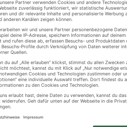
toom
toom
Mix
Begonie rosa, 13 cm
Katzengras 'Zumula'
y
Topf
4
,
2
,
99
99
€
€
Dekorative Herbstkombination au
'Rubrum'. Bunte Blüten treffen auf 
Pflanzungen in Kübeln, Beeten od
ieren. Deswegen ordern wir deine Pflanze erst nach der Bestellung di