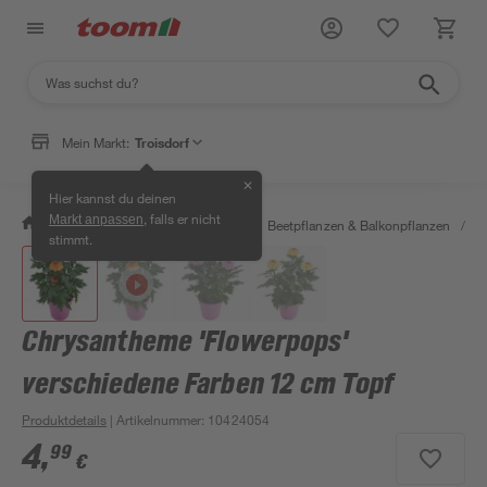
Mein Markt:
Troisdorf
✕
Hier kannst du deinen
, falls er nicht
Markt anpassen
/
Garten & Freizeit
/
Pflanzen
/
Beetpflanzen & Balkonpflanzen
/
H
stimmt.
Chrysantheme 'Flowerpops'
verschiedene Farben 12 cm Topf
Produktdetails
| Artikelnummer
:
10424054
4
,
99
€