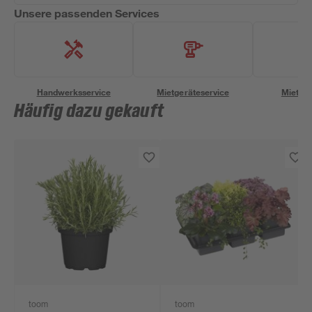
Unsere passenden Services
Handwerksservice
Mietgeräteservice
Miettra
Häufig dazu gekauft
toom
toom