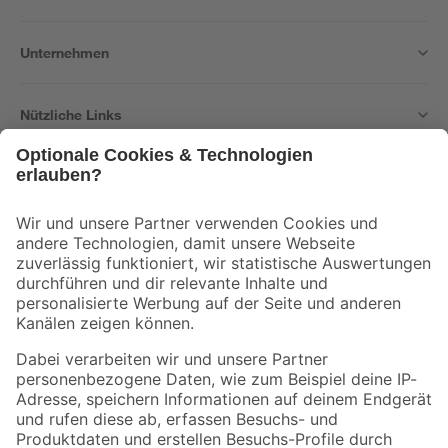
Unternehmen
Nützliche Links
Bleib auf dem Laufenden mit unserem Newsletter
Der toom Newsletter: Keine Angebote und Aktionen mehr verpassen!
Zur Newsletter Anmeldung
Folge uns
Zahlungsarten
Versandarten