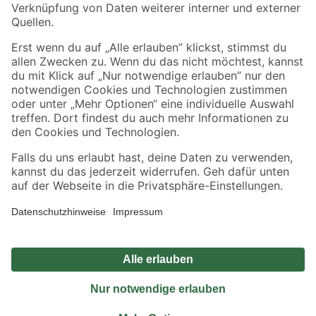
Sicher einkaufen
Jetzt die toom-App herunterladen
Alle Preisangaben in EUR inkl. gesetzl. MwSt.. Die dargestellten Angebote sind unter
Umständen nicht in allen Märkten verfügbar. Die angegebenen Verfügbarkeiten beziehen
sich auf den unter "Mein Markt" ausgewählten toom Baumarkt. Alle Angebote und
Produkte nur solange der Vorrat reicht.
*Paketversand ab 59 € versandkostenfrei, gilt nicht für Artikel mit Speditionsversand, hier
fallen zusätzliche Versandkosten an.
Datenschutz
Privatsphäre
Impressum
AGB
Nutzungsbedingungen
Widerrufsrecht
Vertrag widerrufen
Barrierefreiheit