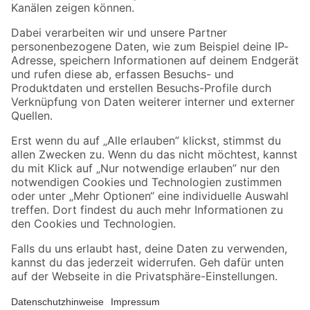
Folge uns
Zahlungsarten
Versandarten
Sicher einkaufen
Jetzt die toom-App herunterladen
Alle Preisangaben in EUR inkl. gesetzl. MwSt.. Die dargestellten Angebote sind unter
Umständen nicht in allen Märkten verfügbar. Die angegebenen Verfügbarkeiten beziehen
sich auf den unter "Mein Markt" ausgewählten toom Baumarkt. Alle Angebote und
Produkte nur solange der Vorrat reicht.
*Paketversand ab 59 € versandkostenfrei, gilt nicht für Artikel mit Speditionsversand, hier