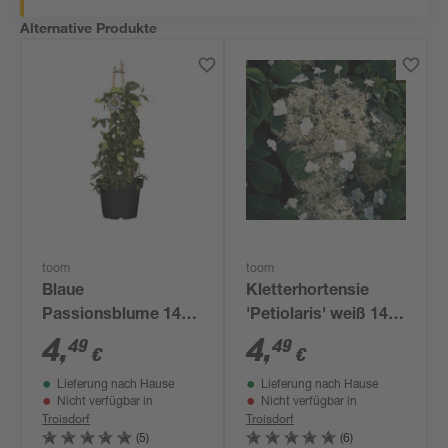
Alternative Produkte
toom
toom
Blaue
Kletterhortensie
Passionsblume 14
'Petiolaris' weiß 14
cm Topf
cm Topf
4
,
4
,
49
49
€
€
Lieferung nach Hause
Lieferung nach Hause
Nicht verfügbar in
Nicht verfügbar in
Troisdorf
Troisdorf
(5)
(6)