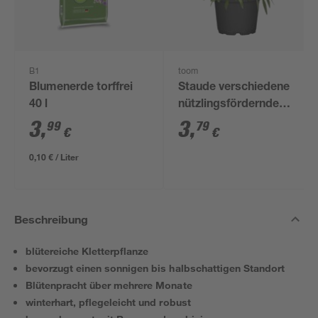
B1
toom
Blumenerde torffrei
Staude verschiedene
40 l
nützlingsfördernde
Sorten 13 cm Topf
3
,
3
,
99
79
€
€
0,10 € / Liter
Beschreibung
blütereiche Kletterpflanze
bevorzugt einen sonnigen bis halbschattigen Standort
Blütenpracht über mehrere Monate
winterhart, pflegeleicht und robust