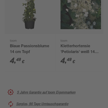
toom
toom
Blaue Passionsblume
Kletterhortensie
14 cm Topf
'Petiolaris' weiß 14
cm Topf
4
,
4
,
49
49
€
€
5 Jahre Garantie auf toom Eigenmarken
Sorglos, 90 Tage Umtauschgarantie