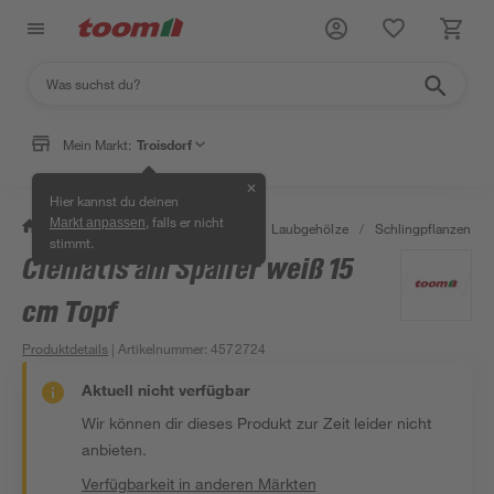
Mein Markt:
Troisdorf
✕
Hier kannst du deinen
, falls er nicht
Markt anpassen
/
Garten & Freizeit
/
Pflanzen
/
Laubgehölze
/
Schlingpflanzen & K
stimmt.
Clematis am Spalier weiß 15
cm Topf
Produktdetails
| Artikelnummer
:
4572724
Aktuell nicht verfügbar
Wir können dir dieses Produkt zur Zeit leider nicht
anbieten.
Verfügbarkeit in anderen Märkten