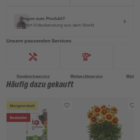
Fragen zum Produkt?
Sofort-Videoberatung aus dem Markt
Unsere passenden Services
Handwerksservice
Mietgeräteservice
Miettra
Häufig dazu gekauft
Mengenrabatt
Bestseller