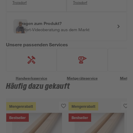
Troisdorf
Troisdorf
Fragen zum Produkt?
Sofort-Videoberatung aus dem Markt
Unsere passenden Services
Handwerksservice
Mietgeräteservice
Miettra
Häufig dazu gekauft
Mengenrabatt
Mengenrabatt
Bestseller
Bestseller