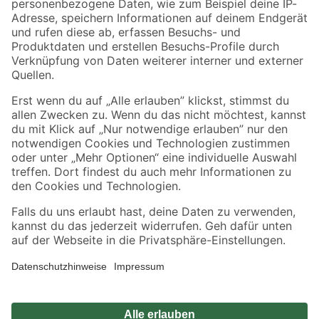
Zahlungsarten
Versandarten
Sicher einkaufen
Jetzt die toom-App herunterladen
Alle Preisangaben in EUR inkl. gesetzl. MwSt.. Die dargestellten Angebote sind unter
Umständen nicht in allen Märkten verfügbar. Die angegebenen Verfügbarkeiten beziehen
sich auf den unter "Mein Markt" ausgewählten toom Baumarkt. Alle Angebote und
Produkte nur solange der Vorrat reicht.
*Paketversand ab 59 € versandkostenfrei, gilt nicht für Artikel mit Speditionsversand, hier
fallen zusätzliche Versandkosten an.
Datenschutz
Privatsphäre
Impressum
AGB