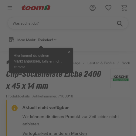
Mein Markt:
Troisdorf
✕
Hier kannst du deinen
, falls er nicht
Markt anpassen
/
Bauen & Renovieren
/
Bodenbeläge
/
Leisten & Profile
/
Sockelle
stimmt.
Clip-Sockelleiste Eiche 2400
x 45 x 14 mm
Produktdetails
| Artikelnummer
:
7160018
Aktuell nicht verfügbar
Wir können dir dieses Produkt zur Zeit leider nicht
anbieten.
Verfügbarkeit in anderen Märkten