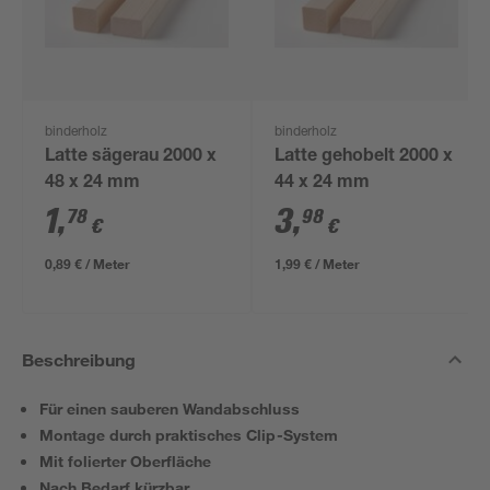
binderholz
binderholz
Latte sägerau 2000 x
Latte gehobelt 2000 x
48 x 24 mm
44 x 24 mm
1
,
3
,
78
98
€
€
0,89 € / Meter
1,99 € / Meter
Beschreibung
Für einen sauberen Wandabschluss
Montage durch praktisches Clip-System
Mit folierter Oberfläche
Nach Bedarf kürzbar