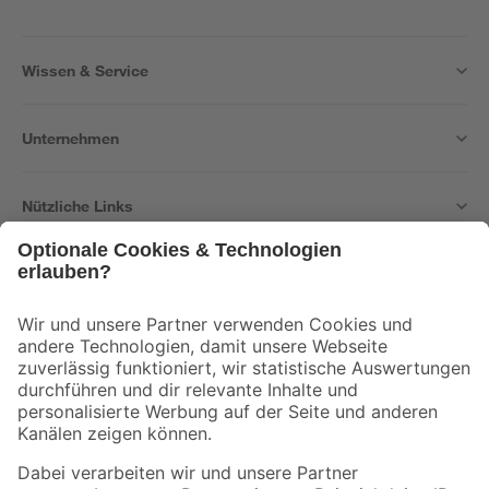
Wissen & Service
Unternehmen
Nützliche Links
Bleib auf dem Laufenden mit unserem Newsletter
Der toom Newsletter: Keine Angebote und Aktionen mehr verpassen!
Zur Newsletter Anmeldung
Folge uns