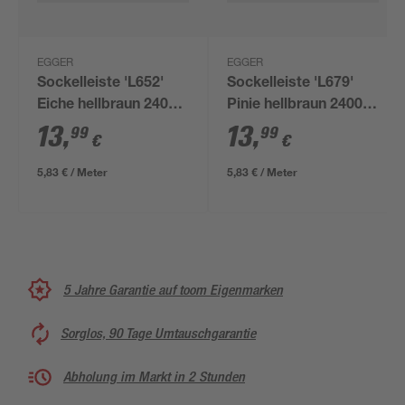
EGGER
EGGER
Sockelleiste 'L652'
Sockelleiste 'L679'
Eiche hellbraun 2400 x
Pinie hellbraun 2400 x
58 x 14 mm
58 x 14 mm
13
,
13
,
99
99
€
€
5,83 € / Meter
5,83 € / Meter
5 Jahre Garantie auf toom Eigenmarken
Sorglos, 90 Tage Umtauschgarantie
Abholung im Markt in 2 Stunden